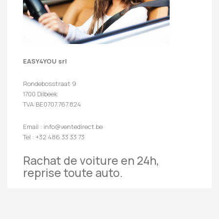
EASY4YOU srl
Rondebosstraat 9
1700 Dilbeek
TVA:BE0707.767.824
Email : info@ventedirect.be
Tel : +32 486 33 33 73
Rachat de voiture en 24h,
reprise toute auto.