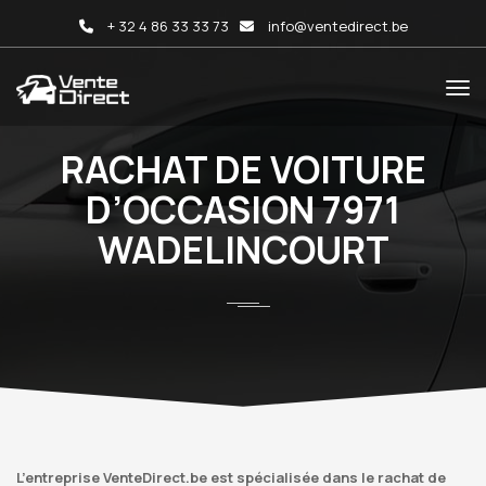
+ 32 4 86 33 33 73
info@ventedirect.be
RACHAT DE VOITURE
D’OCCASION 7971
WADELINCOURT
L’entreprise VenteDirect.be est spécialisée dans le rachat de