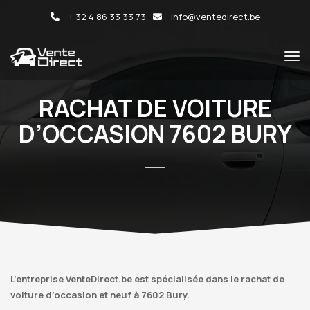
+ 32 4 86 33 33 73
info@ventedirect.be
RACHAT DE VOITURE
D’OCCASION 7602 BURY
L’entreprise VenteDirect.be est spécialisée dans le rachat de
voiture d’occasion et neuf à 7602 Bury.