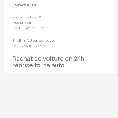
EASY4YOU srl
Rondebosstraat 9
1700 Dilbeek
TVA:BE0707.767.824
Email : info@ventedirect.be
Tel : +32 486 33 33 73
Rachat de voiture en 24h,
reprise toute auto.