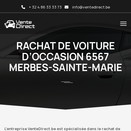
+ 32 4 86 33 33 73
info@ventedirect.be
RACHAT DE VOITURE
D’OCCASION 6567
MERBES-SAINTE-MARIE
L’entreprise VenteDirect.be est spécialisée dans le rachat de