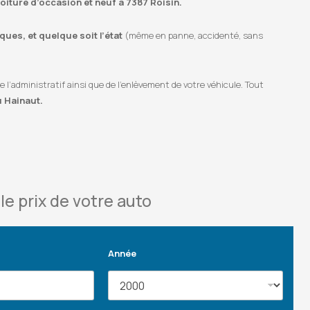
voiture d’occasion et neuf à 7387 Roisin.
ues, et quelque soit l’état
(même en panne, accidenté, sans
’administratif ainsi que de l’enlèvement de votre véhicule. Tout
u Hainaut.
le prix de votre auto
Année