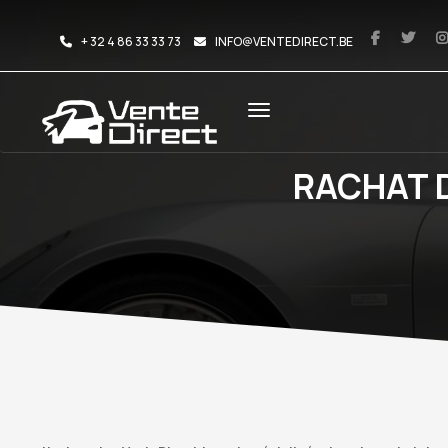
+ 32 4 86 33 33 73
INFO@VENTEDIRECT.BE
RACHAT D