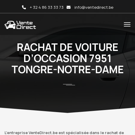
+ 32 4 86 33 33 73
info@ventedirect.be
RACHAT DE VOITURE
D’OCCASION 7951
TONGRE-NOTRE-DAME
L’entreprise VenteDirect.be est spécialisée dans le rachat de