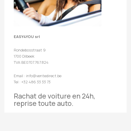
EASY4YOU srl
Rondebosstraat 9
1700 Dilbeek
TVA:BE0707.767.824
Email : info@ventedirect.be
Tel : +32 486 33 33 73
Rachat de voiture en 24h,
reprise toute auto.