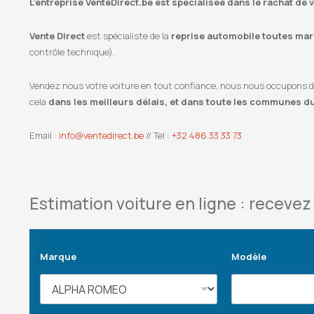
L’entreprise VenteDirect.be est spécialisée dans le rachat de
Vente Direct
est spécialiste de la
reprise automobile toutes marq
contrôle technique).
Vendez nous votre voiture en tout confiance, nous nous occupons de l
cela
dans les meilleurs délais, et dans toute les communes d
Email :
info@ventedirect.be
// Tel :
+32 486 33 33 73
Estimation voiture en ligne : recevez 
Marque
Modèle