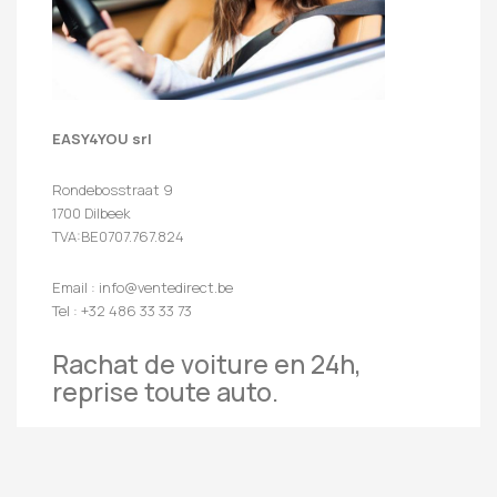
EASY4YOU srl
Rondebosstraat 9
1700 Dilbeek
TVA:BE0707.767.824
Email : info@ventedirect.be
Tel : +32 486 33 33 73
Rachat de voiture en 24h,
reprise toute auto.