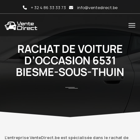
+ 32 4 86 33 33 73
info@ventedirect.be
RACHAT DE VOITURE
D’OCCASION 6531
BIESME-SOUS-THUIN
L’entreprise VenteDirect.be est spécialisée dans le rachat de