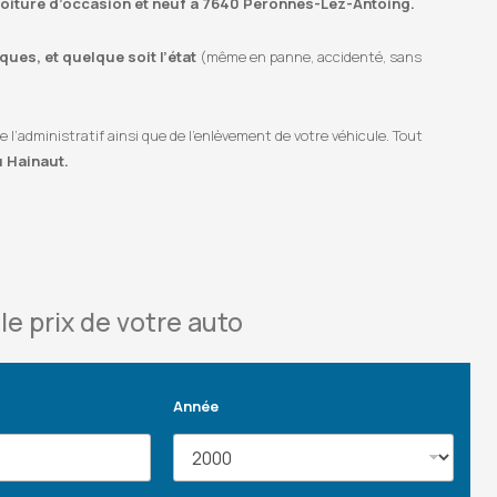
e voiture d’occasion et neuf à 7640 Péronnes-Lez-Antoing.
ues, et quelque soit l’état
(même en panne, accidenté, sans
’administratif ainsi que de l’enlèvement de votre véhicule. Tout
u Hainaut.
le prix de votre auto
Année