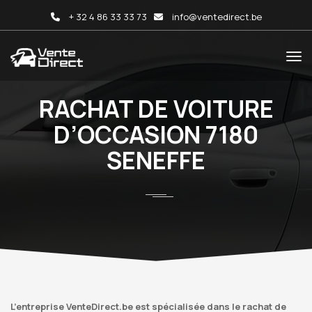
+ 32 4 86 33 33 73
info@ventedirect.be
RACHAT DE VOITURE
D’OCCASION 7180
SENEFFE
L’entreprise VenteDirect.be est spécialisée dans le rachat de