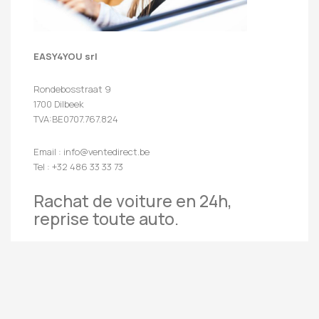
EASY4YOU srl
Rondebosstraat 9
1700 Dilbeek
TVA:BE0707.767.824
Email : info@ventedirect.be
Tel : +32 486 33 33 73
Rachat de voiture en 24h,
reprise toute auto.