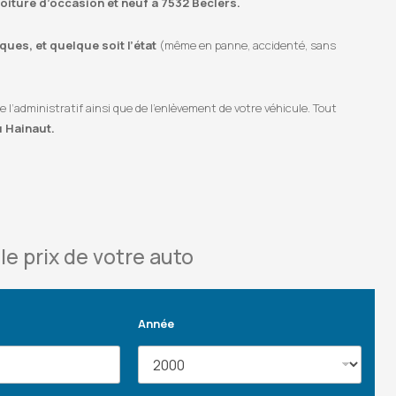
voiture d’occasion et neuf à 7532 Béclers.
ues, et quelque soit l’état
(même en panne, accidenté, sans
’administratif ainsi que de l’enlèvement de votre véhicule. Tout
u Hainaut.
le prix de votre auto
Année