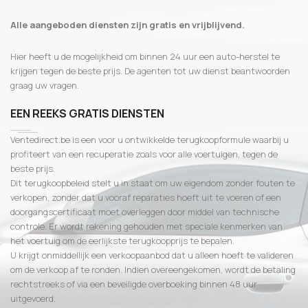
Alle aangeboden diensten zijn gratis en vrijblijvend.
Hier heeft u de mogelijkheid om binnen 24 uur een auto-herstel te
krijgen tegen de beste prijs. De agenten tot uw dienst beantwoorden
graag uw vragen.
EEN REEKS GRATIS DIENSTEN
Ventedirect.be is een voor u ontwikkelde terugkoopformule waarbij u
profiteert van een recuperatie zoals voor alle voertuigen, tegen de
beste prijs.
Dit terugkoopbeleid stelt u in staat om uw eigendom zonder fouten te
verkopen, zonder dat u vooraf reparaties hoeft uit te voeren of een
doorgangscertificaat moet overleggen door middel van technische
controle. Er wordt rekening gehouden met speciale kenmerken van
het voertuig om de eerlijkste terugkoopprijs te bepalen.
U krijgt onmiddellijk een verkoopaanbod dat u alleen hoeft te valideren
om de verkoop af te ronden. Indien overeengekomen, wordt de betaling
rechtstreeks of via een beveiligde overboeking binnen 48 uur
uitgevoerd.