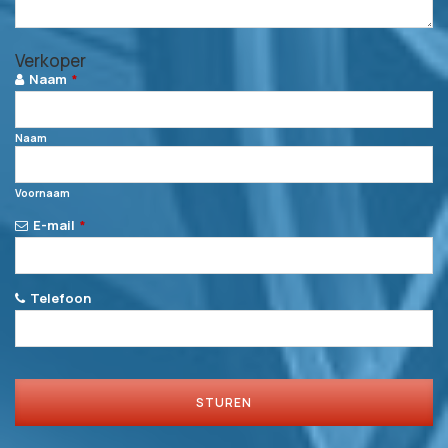
Business
Verkoper
Email
*
Naam
*
Naam
Voornaam
E-mail
*
Telefoon
STUREN