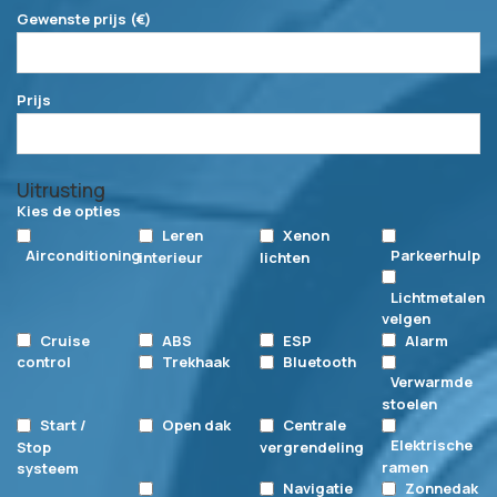
Gewenste prijs (€)
Prijs
Te bespreken
Uitrusting
Kies de opties
Leren
Xenon
Airconditioning
Parkeerhulp
interieur
lichten
Lichtmetalen
velgen
Cruise
ABS
ESP
Alarm
control
Trekhaak
Bluetooth
Verwarmde
stoelen
Start /
Open dak
Centrale
Elektrische
Stop
vergrendeling
ramen
systeem
Navigatie
Zonnedak