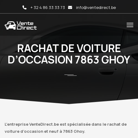
+ 32 4 86 33 33 73
info@ventedirect.be
RACHAT DE VOITURE
D’OCCASION 7863 GHOY
L’entreprise VenteDirect.be est spécialisée dans le rachat de
voiture d’occasion et neuf à 7863 Ghoy.