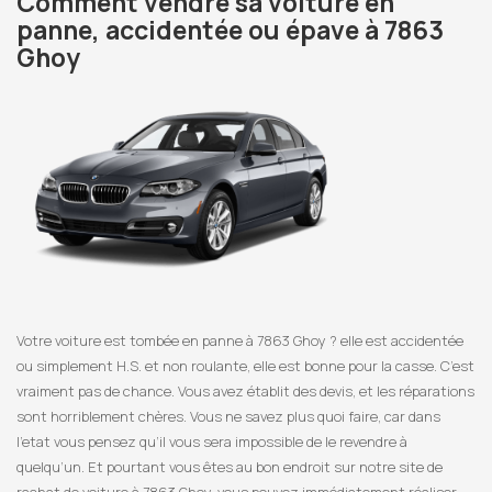
Comment vendre sa voiture en
panne, accidentée ou épave à 7863
Ghoy
Votre voiture est tombée en panne à 7863 Ghoy ? elle est accidentée
ou simplement H.S. et non roulante, elle est bonne pour la casse. C’est
vraiment pas de chance. Vous avez établit des devis, et les réparations
sont horriblement chères. Vous ne savez plus quoi faire, car dans
l’etat vous pensez qu’il vous sera impossible de le revendre à
quelqu’un. Et pourtant vous êtes au bon endroit sur notre site de