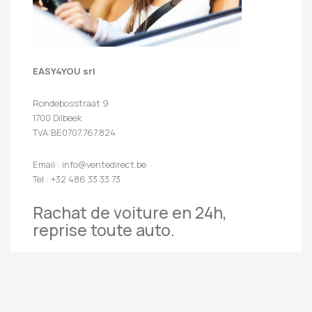
EASY4YOU srl
Rondebosstraat 9
1700 Dilbeek
TVA:BE0707.767.824
Email : info@ventedirect.be
Tel : +32 486 33 33 73
Rachat de voiture en 24h,
reprise toute auto.