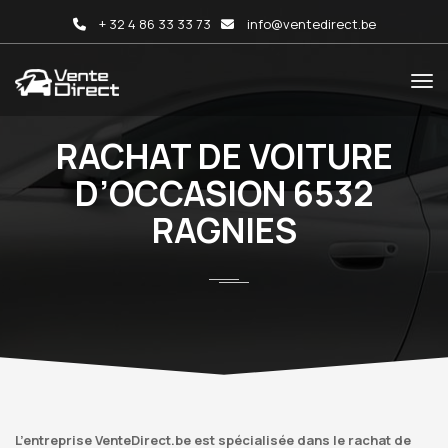
+ 32 4 86 33 33 73
info@ventedirect.be
RACHAT DE VOITURE
D’OCCASION 6532
RAGNIES
L’entreprise VenteDirect.be est spécialisée dans le rachat de