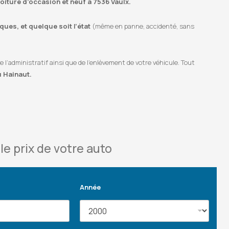
voiture d’occasion et neuf à 7536 Vaulx.
ues, et quelque soit l’état
(même en panne, accidenté, sans
’administratif ainsi que de l’enlèvement de votre véhicule. Tout
u Hainaut.
le prix de votre auto
Année