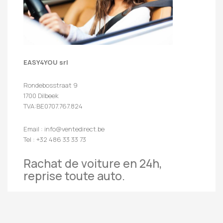
EASY4YOU srl
Rondebosstraat 9
1700 Dilbeek
TVA:BE0707.767.824
Email : info@ventedirect.be
Tel : +32 486 33 33 73
Rachat de voiture en 24h,
reprise toute auto.