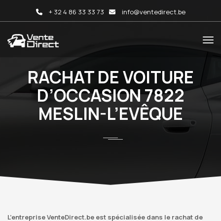
+ 32 4 86 33 33 73
info@ventedirect.be
RACHAT DE VOITURE
D’OCCASION 7822
MESLIN-L’EVÊQUE
L’entreprise VenteDirect.be est spécialisée dans le rachat de