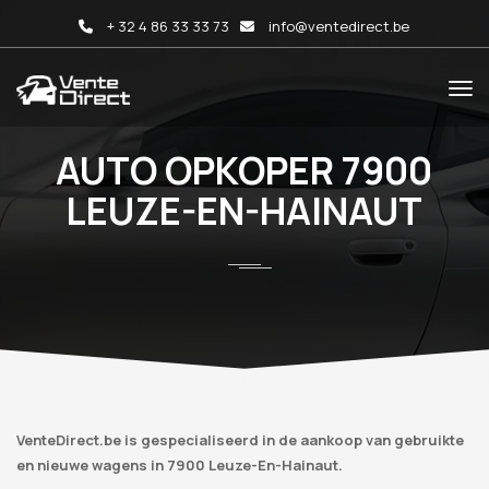
+ 32 4 86 33 33 73
info@ventedirect.be
AUTO OPKOPER 7900
LEUZE-EN-HAINAUT
VenteDirect.be is gespecialiseerd in de aankoop van gebruikte
en nieuwe wagens in 7900 Leuze-En-Hainaut.