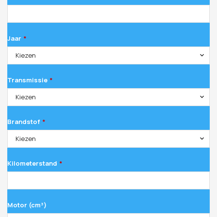
Jaar
*
Kiezen
Transmissie
*
Kiezen
Brandstof
*
Kiezen
Kilometerstand
*
Motor (cm³)