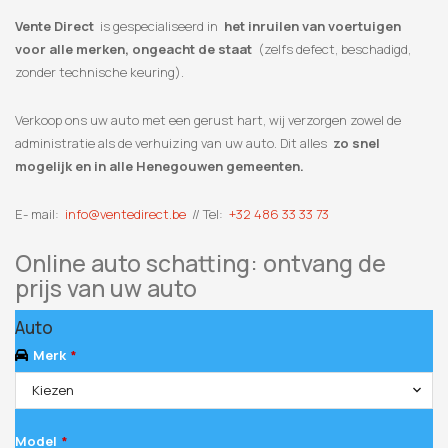
Vente Direct
is gespecialiseerd in
het inruilen van voertuigen
voor alle merken, ongeacht de staat
(zelfs defect, beschadigd,
zonder technische keuring).
Verkoop ons uw auto met een gerust hart, wij verzorgen zowel de
administratie als de verhuizing van uw auto. Dit alles
zo snel
mogelijk en in alle Henegouwen gemeenten.
E- mail:
info@ventedirect.be
// Tel:
+32 486 33 33 73
Online auto schatting: ontvang de
prijs van uw auto
Auto
Merk
*
Kiezen
Model
*