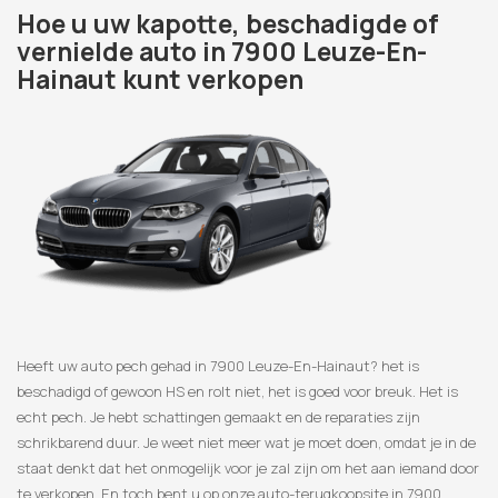
Hoe u uw kapotte, beschadigde of
vernielde auto in 7900 Leuze-En-
Hainaut kunt verkopen
Heeft uw auto pech gehad in 7900 Leuze-En-Hainaut? het is
beschadigd of gewoon HS en rolt niet, het is goed voor breuk. Het is
echt pech. Je hebt schattingen gemaakt en de reparaties zijn
schrikbarend duur. Je weet niet meer wat je moet doen, omdat je in de
staat denkt dat het onmogelijk voor je zal zijn om het aan iemand door
te verkopen. En toch bent u op onze auto-terugkoopsite in 7900