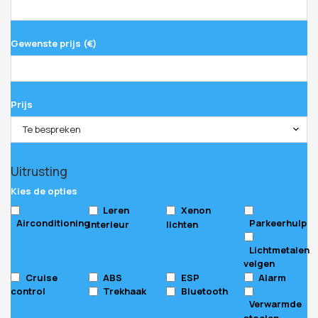
Gewenste prijs (€)
Prijs
Te bespreken
Uitrusting
Kies de opties
Leren
Xenon
Airconditioning
Parkeerhulp
interieur
lichten
Lichtmetalen
velgen
Cruise
ABS
ESP
Alarm
control
Trekhaak
Bluetooth
Verwarmde
stoelen