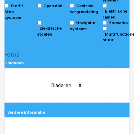
Start /
Open dak
Centrale
Elektrische
Stop
vergrendeling
ramen
systeem
Navigatie
Zonnedak
Elektrische
systeem
stoelen
Multifunction
stuur
Foto's
Uploaden
Bladeren...
Verdere informatie