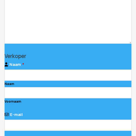
Your
Verkoper
Website
*
Naam
*
Naam
Voornaam
E-mail