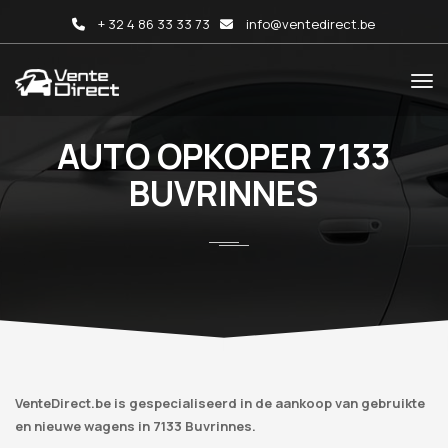
+ 32 4 86 33 33 73
info@ventedirect.be
AUTO OPKOPER 7133
BUVRINNES
VenteDirect.be is gespecialiseerd in de aankoop van gebruikte
en nieuwe wagens in 7133 Buvrinnes.