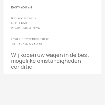
EASY4YOU srl
Rondebosstraat 9
1700 Dilbeek
BTW:BE0707.767.824
Email : info@ventedirect.be
Tel : +32 497 94 89 55
Wij kopen uw wagen in de best
mogelijke omstandigheden
conditie.