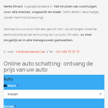
Vente Direct
is gespecialiseerd in
het inruilen van voertuigen
voor alle merken, ongeacht de staat
(zelfs defect, beschadigd,
zonder technische keuring).
Verkoop ons uw auto met een gerust hart, wij verzorgen zowel de
administratie als de verhuizing van uw auto. Dit alles
zo snel
mogelijk en in alle Henegouwen gemeenten.
E- mail:
info@ventedirect.be
// Tel:
+32 486 33 33 73
Online auto schatting: ontvang de
prijs van uw auto
Auto
Merk
*
Kiezen
Model
*