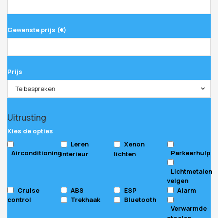
Gewenste prijs (€)
Prijs
Te bespreken
Uitrusting
Kies de opties
Leren
Xenon
Airconditioning
Parkeerhulp
interieur
lichten
Lichtmetalen
velgen
Cruise
ABS
ESP
Alarm
control
Trekhaak
Bluetooth
Verwarmde
stoelen