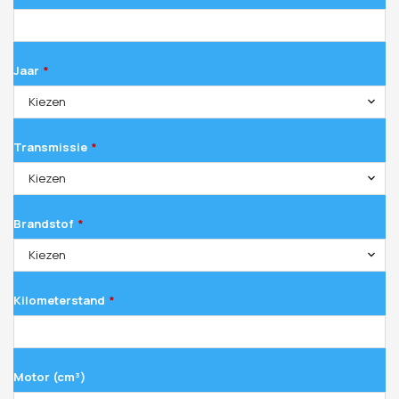
Jaar
*
Kiezen
Transmissie
*
Kiezen
Brandstof
*
Kiezen
Kilometerstand
*
Motor (cm³)