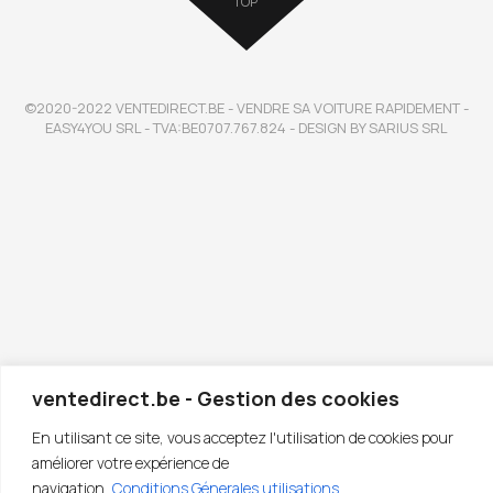
TOP
©2020-2022 VENTEDIRECT.BE - VENDRE SA VOITURE RAPIDEMENT -
EASY4YOU SRL - TVA:BE0707.767.824 - DESIGN BY SARIUS SRL
ventedirect.be - Gestion des cookies
En utilisant ce site, vous acceptez l'utilisation de cookies pour
améliorer votre expérience de
navigation.
Conditions Génerales utilisations