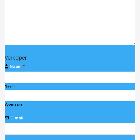
Website
Verkoper
URL
*
Naam
*
Naam
Voornaam
E-mail