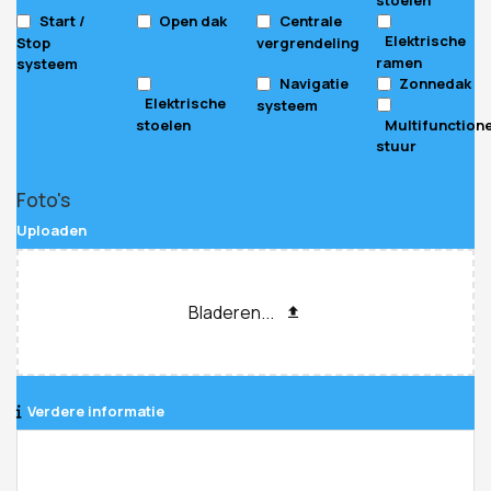
Start /
Open dak
Centrale
Elektrische
Stop
vergrendeling
ramen
systeem
Navigatie
Zonnedak
Elektrische
systeem
stoelen
Multifunction
stuur
Foto's
Uploaden
Bladeren...
Verdere informatie