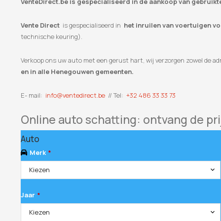
VenteDirect.be is gespecialiseerd in de aankoop van gebruik
Vente Direct
is gespecialiseerd in
het inruilen van voertuigen v
technische keuring).
Verkoop ons uw auto met een gerust hart, wij verzorgen zowel de adm
en in alle Henegouwen gemeenten.
E- mail:
info@ventedirect.be
// Tel:
+32 486 33 33 73
Online auto schatting: ontvang de pri
Auto
Merk
*
Kiezen
Jaar
*
Kiezen