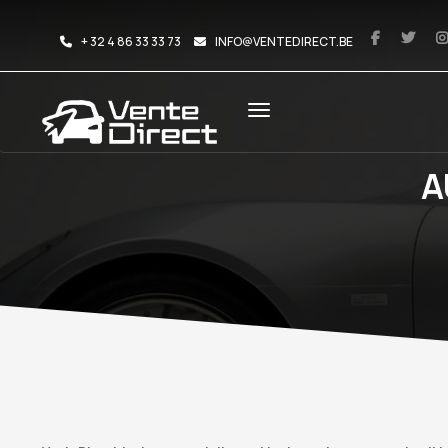
+ 32 4 86 33 33 73
INFO@VENTEDIRECT.BE
A