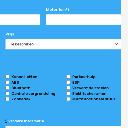
Motor (cm³)
Prijs
Te bespreken
Xenon lichten
Parkeerhulp
ABS
ESP
Bluetooth
Verwarmde stoelen
Centrale vergrendeling
Elektrische ramen
Zonnedak
Multifunctioneel stuur
Verdere informatie