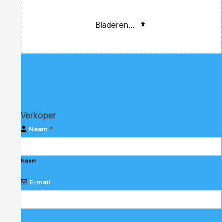
Bladeren...
Contact
Verkoper
Email
*
Naam
*
Naam
E-mail