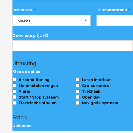
Brandstof
Kilometerstand
*
*
Kiezen
Gewenste prijs (€)
Uitrusting
Kies de opties
Airconditioning
Leren interieur
Lichtmetalen velgen
Cruise control
Alarm
Trekhaak
Start / Stop systeem
Open dak
Elektrische stoelen
Navigatie systeem
Foto's
Uploaden