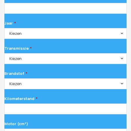
Jaar
*
Kiezen
Transmissie
*
Kiezen
Brandstof
*
Kiezen
Kilometerstand
*
Motor (cm³)