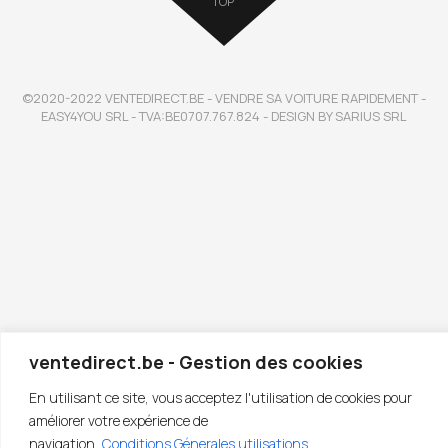
TOP
©2020-2022 VENTEDIRECT.BE - VENDRE SA VOITURE RAPIDEMENT -
EASY4YOU SRL - TVA:BE0707.767.824 - DESIGN BY SARIUS SRL
ventedirect.be - Gestion des cookies
En utilisant ce site, vous acceptez l'utilisation de cookies pour
améliorer votre expérience de
navigation.
Conditions Génerales utilisations