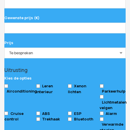
Gewenste prijs (€)
Prijs
Te bespreken
Uitrusting
Kies de opties
Leren
Xenon
Airconditioning
Parkeerhulp
interieur
lichten
Lichtmetalen
velgen
Cruise
ABS
ESP
Alarm
control
Trekhaak
Bluetooth
Verwarmde
stoelen