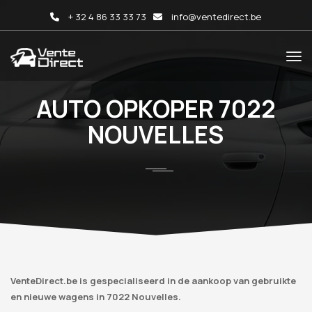
+ 32 4 86 33 33 73
info@ventedirect.be
AUTO OPKOPER 7022
NOUVELLES
VenteDirect.be is gespecialiseerd in de aankoop van gebruikte
en nieuwe wagens in 7022 Nouvelles.