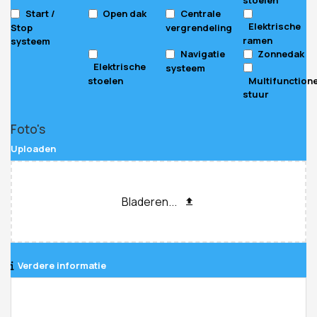
Start /
Open dak
Centrale
Elektrische
Stop
vergrendeling
ramen
systeem
Navigatie
Zonnedak
Elektrische
systeem
stoelen
Multifunction
stuur
Foto's
Uploaden
Bladeren...
Verdere informatie