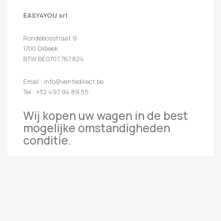
EASY4YOU srl
Rondebosstraat 9
1700 Dilbeek
BTW:BE0707.767.824
Email : info@ventedirect.be
Tel : +32 497 94 89 55
Wij kopen uw wagen in de best
mogelijke omstandigheden
conditie.