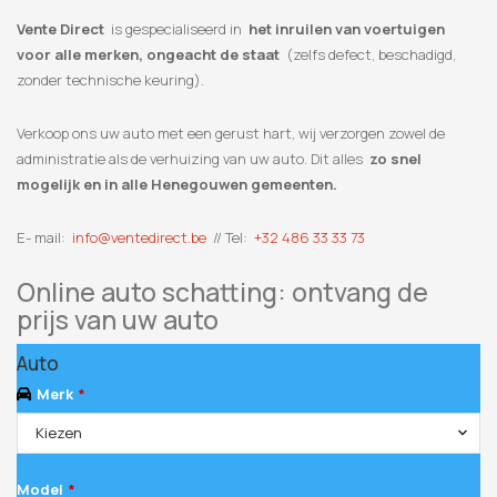
Vente Direct
is gespecialiseerd in
het inruilen van voertuigen
voor alle merken, ongeacht de staat
(zelfs defect, beschadigd,
zonder technische keuring).
Verkoop ons uw auto met een gerust hart, wij verzorgen zowel de
administratie als de verhuizing van uw auto. Dit alles
zo snel
mogelijk en in alle Henegouwen gemeenten.
E- mail:
info@ventedirect.be
// Tel:
+32 486 33 33 73
Online auto schatting: ontvang de
prijs van uw auto
Your
Auto
Website
*
Merk
*
Kiezen
Model
*