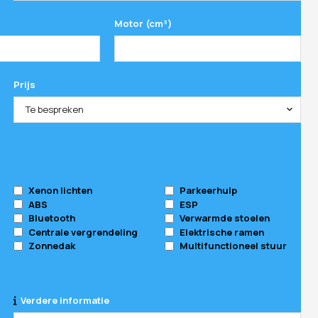
Motor (cm³)
Prijs
Te bespreken
Xenon lichten
Parkeerhulp
ABS
ESP
Bluetooth
Verwarmde stoelen
Centrale vergrendeling
Elektrische ramen
Zonnedak
Multifunctioneel stuur
Verdere informatie