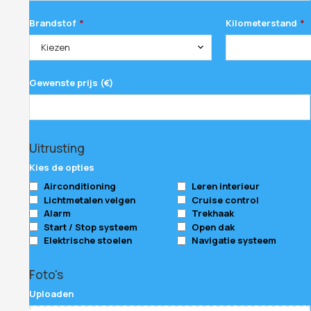
Brandstof
Kilometerstand
*
*
Kiezen
Gewenste prijs (€)
Phone
Uitrusting
Number
*
Kies de opties
Airconditioning
Leren interieur
Lichtmetalen velgen
Cruise control
Alarm
Trekhaak
Start / Stop systeem
Open dak
Elektrische stoelen
Navigatie systeem
Foto's
Uploaden