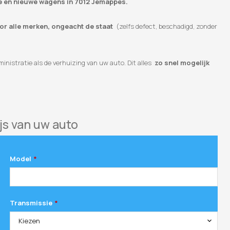
te en nieuwe wagens in 7012 Jemappes.
oor alle merken, ongeacht de staat
(zelfs defect, beschadigd, zonder
inistratie als de verhuizing van uw auto. Dit alles
zo snel mogelijk
js van uw auto
Model
*
Transmissie
*
Kiezen