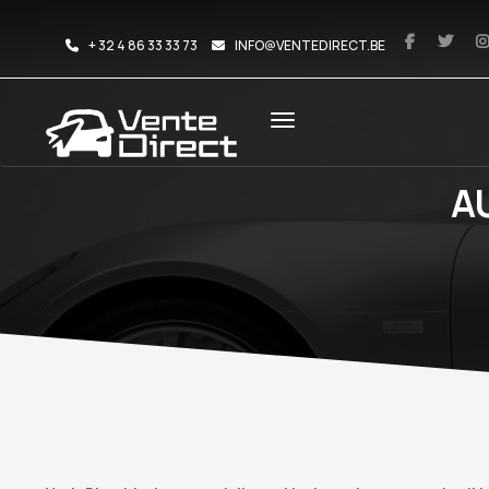
+ 32 4 86 33 33 73
INFO@VENTEDIRECT.BE
A