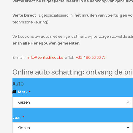
VenteDirect.be is gespecialiseerd in de aankoop van gebruik
Vente Direct
is gespecialiseerd in
het inruilen van voertuigen v
technische keuring).
Verkoop ons uw auto met een gerust hart, wij verzorgen zowel de adm
en in alle Henegouwen gemeenten.
E- mail:
info@ventedirect.be
// Tel:
+32 486 33 33 73
Online auto schatting: ontvang de pri
Auto
Merk
*
Kiezen
Jaar
*
Kiezen