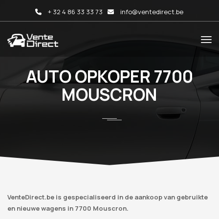
+ 32 4 86 33 33 73
info@ventedirect.be
AUTO OPKOPER 7700
MOUSCRON
VenteDirect.be is gespecialiseerd in de aankoop van gebruikte
en nieuwe wagens in 7700 Mouscron.