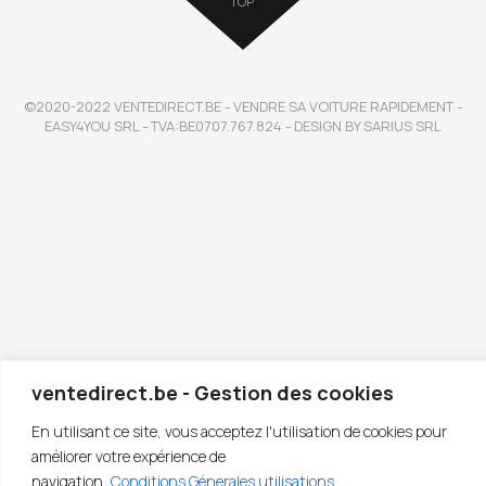
TOP
©2020-2022 VENTEDIRECT.BE - VENDRE SA VOITURE RAPIDEMENT -
EASY4YOU SRL - TVA:BE0707.767.824 - DESIGN BY SARIUS SRL
ventedirect.be - Gestion des cookies
En utilisant ce site, vous acceptez l'utilisation de cookies pour
améliorer votre expérience de
navigation.
Conditions Génerales utilisations