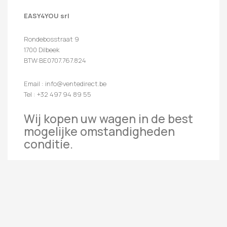
EASY4YOU srl
Rondebosstraat 9
1700 Dilbeek
BTW:BE0707.767.824
Email : info@ventedirect.be
Tel : +32 497 94 89 55
Wij kopen uw wagen in de best
mogelijke omstandigheden
conditie.