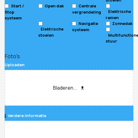
Start /
Open dak
Centrale
Elektrische
Stop
vergrendeling
ramen
systeem
Navigatie
Zonnedak
Elektrische
systeem
stoelen
Multifunction
stuur
Foto's
Uploaden
Bladeren...
Verdere informatie