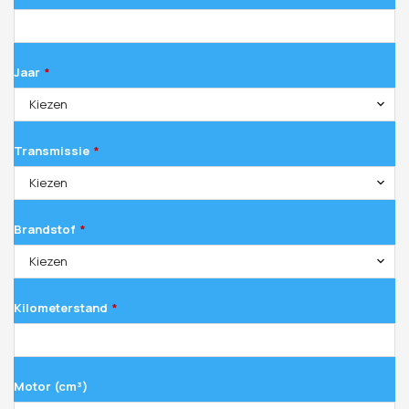
Jaar
*
Kiezen
Transmissie
*
Kiezen
Brandstof
*
Kiezen
Kilometerstand
*
Motor (cm³)