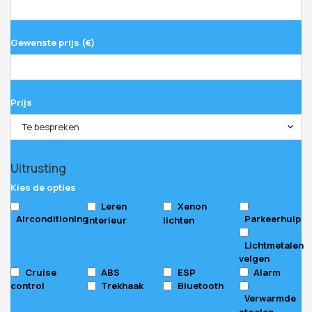
Gewenste prijs (€)
Prijs
Te bespreken
Uitrusting
Kies de opties
Leren
Xenon
Airconditioning
Parkeerhulp
interieur
lichten
Lichtmetalen
velgen
Cruise
ABS
ESP
Alarm
control
Trekhaak
Bluetooth
Verwarmde
stoelen