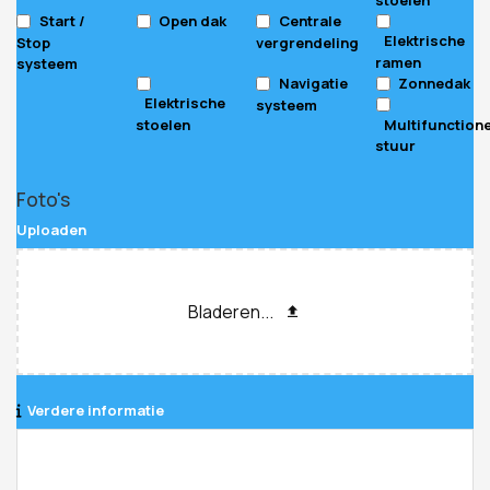
Start /
Open dak
Centrale
Elektrische
Stop
vergrendeling
ramen
systeem
Navigatie
Zonnedak
Elektrische
systeem
stoelen
Multifunction
stuur
Foto's
Uploaden
Bladeren...
Verdere informatie