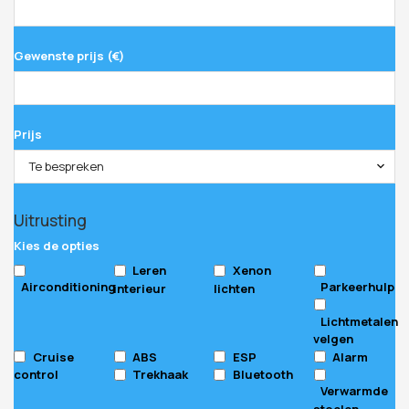
Gewenste prijs (€)
Prijs
Te bespreken
Uitrusting
Kies de opties
Leren
Xenon
Airconditioning
Parkeerhulp
interieur
lichten
Lichtmetalen
velgen
Cruise
ABS
ESP
Alarm
control
Trekhaak
Bluetooth
Verwarmde
stoelen