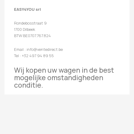
EASY4YOU srl
Rondebosstraat 9
1700 Dilbeek
BTW:BE0707.767.824
Email : info@ventedirect.be
Tel : +32 497 94 89 55
Wij kopen uw wagen in de best
mogelijke omstandigheden
conditie.