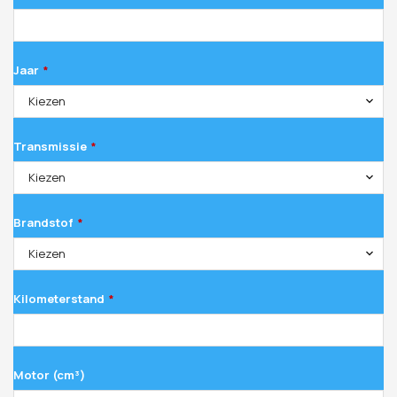
Jaar
*
Kiezen
Transmissie
*
Kiezen
Brandstof
*
Kiezen
Kilometerstand
*
Motor (cm³)