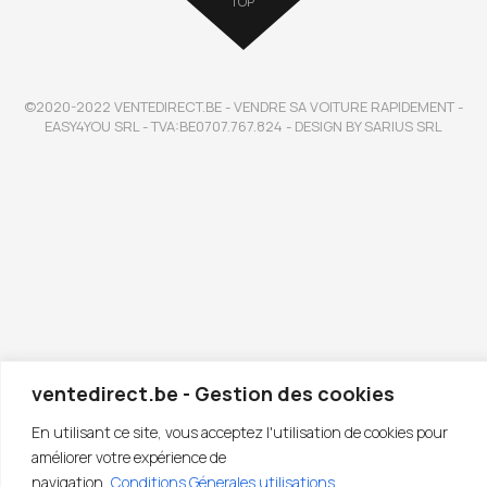
TOP
©2020-2022 VENTEDIRECT.BE - VENDRE SA VOITURE RAPIDEMENT -
EASY4YOU SRL - TVA:BE0707.767.824 - DESIGN BY SARIUS SRL
ventedirect.be - Gestion des cookies
En utilisant ce site, vous acceptez l'utilisation de cookies pour
améliorer votre expérience de
navigation.
Conditions Génerales utilisations