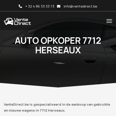
+ 32 4 86 33 33 73
info@ventedirect.be
AUTO OPKOPER 7712
HERSEAUX
VenteDirect.be is gespecialiseerd in de aankoop van gebruikte
en nieuwe wagens in 7712 Herseaux.