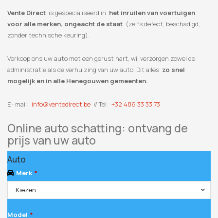
Vente Direct
is gespecialiseerd in
het inruilen van voertuigen
voor alle merken, ongeacht de staat
(zelfs defect, beschadigd,
zonder technische keuring).
Verkoop ons uw auto met een gerust hart, wij verzorgen zowel de
administratie als de verhuizing van uw auto. Dit alles
zo snel
mogelijk en in alle Henegouwen gemeenten.
E- mail:
info@ventedirect.be
// Tel:
+32 486 33 33 73
Online auto schatting: ontvang de
prijs van uw auto
Auto
Merk
*
Kiezen
Model
*