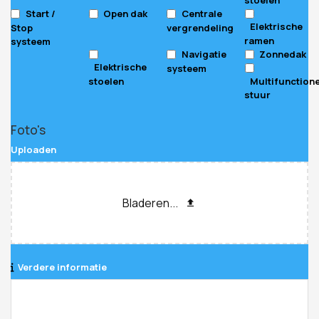
Start /
Open dak
Centrale
Elektrische
Stop
vergrendeling
ramen
systeem
Navigatie
Zonnedak
Elektrische
systeem
stoelen
Multifunction
stuur
Foto's
Uploaden
Bladeren...
Verdere informatie