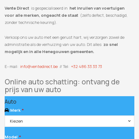
Vente Direct
is gespecialiseerd in
het inruilen van voertuigen
voor alle merken, ongeacht de staat
(zelfs defect, beschadigd,
zonder technische keuring).
Verkoop ons uw auto met een gerust hart, wij verzorgen zowel de
administratie als de verhuizing van uw auto. Dit alles
zo snel
mogelijk en in alle Henegouwen gemeenten.
E- mail:
info@ventedirect.be
// Tel:
+32 486 33 33 73
Online auto schatting: ontvang de
prijs van uw auto
Auto
Merk
*
Kiezen
Model
*