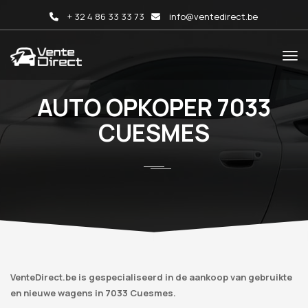
+ 32 4 86 33 33 73
info@ventedirect.be
AUTO OPKOPER 7033
CUESMES
VenteDirect.be is gespecialiseerd in de aankoop van gebruikte
en nieuwe wagens in 7033 Cuesmes.