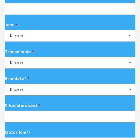
Jaar
*
Kiezen
Transmissie
*
Kiezen
Brandstof
*
Kiezen
Kilometerstand
*
Motor (cm³)