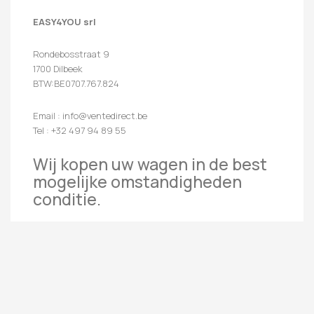
EASY4YOU srl
Rondebosstraat 9
1700 Dilbeek
BTW:BE0707.767.824
Email : info@ventedirect.be
Tel : +32 497 94 89 55
Wij kopen uw wagen in de best
mogelijke omstandigheden
conditie.