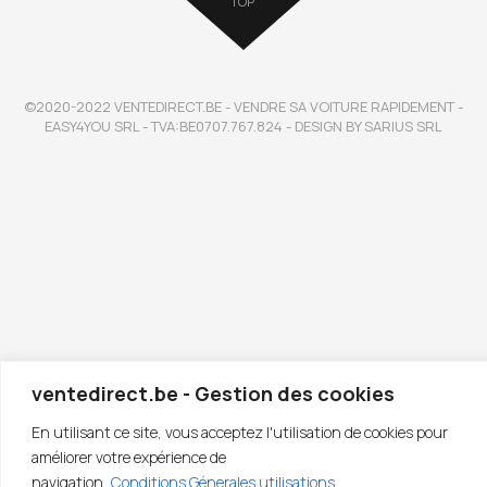
TOP
©2020-2022 VENTEDIRECT.BE - VENDRE SA VOITURE RAPIDEMENT -
EASY4YOU SRL - TVA:BE0707.767.824 - DESIGN BY SARIUS SRL
ventedirect.be - Gestion des cookies
En utilisant ce site, vous acceptez l'utilisation de cookies pour
améliorer votre expérience de
navigation.
Conditions Génerales utilisations