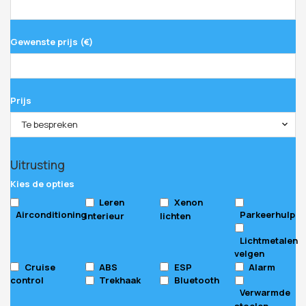
Gewenste prijs (€)
Prijs
Te bespreken
Your
Uitrusting
Website
*
Kies de opties
Leren
Xenon
Airconditioning
Parkeerhulp
interieur
lichten
Lichtmetalen
velgen
Cruise
ABS
ESP
Alarm
control
Trekhaak
Bluetooth
Verwarmde
stoelen