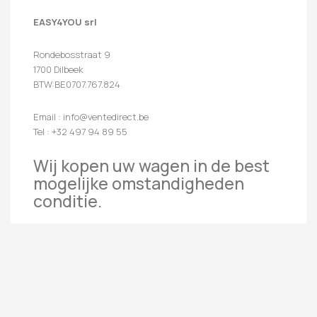
EASY4YOU srl
Rondebosstraat 9
1700 Dilbeek
BTW:BE0707.767.824
Email : info@ventedirect.be
Tel : +32 497 94 89 55
Wij kopen uw wagen in de best
mogelijke omstandigheden
conditie.