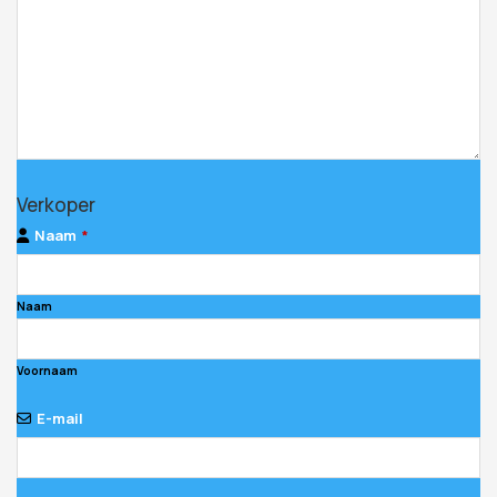
Email
*
Verkoper
Naam
*
Naam
Voornaam
E-mail