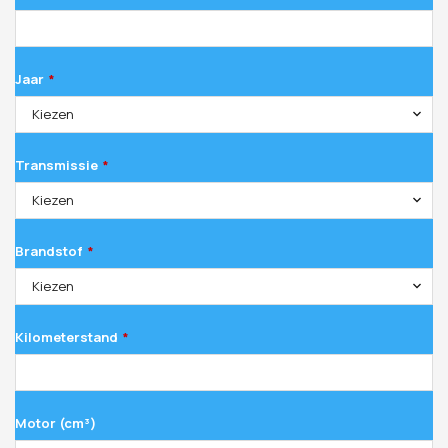
Jaar
*
Kiezen
Transmissie
*
Kiezen
Brandstof
*
Kiezen
Kilometerstand
*
Motor (cm³)