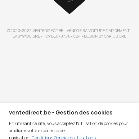
TOP
©2020-2022 VENTEDIRECT.BE - VENDRE SA VOITURE RAPIDEMENT -
EASY4YOU SRL - TVA:BE0707.767.824 - DESIGN BY SARIUS SRL
ventedirect.be - Gestion des cookies
En utilisant ce site, vous acceptez l'utilisation de cookies pour
améliorer votre expérience de
navigation.
Conditions Génerales utilisations