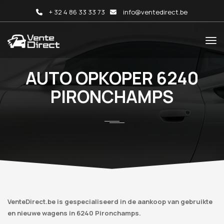
+ 32 4 86 33 33 73
info@ventedirect.be
AUTO OPKOPER 6240
PIRONCHAMPS
VenteDirect.be is gespecialiseerd in de aankoop van gebruikte
en nieuwe wagens in 6240 Pironchamps.