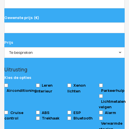
Gewenste prijs (€)
Prijs
Te bespreken
Uitrusting
Kies de opties
Leren
Xenon
Airconditioning
Parkeerhulp
interieur
lichten
Lichtmetalen
velgen
Cruise
ABS
ESP
Alarm
control
Trekhaak
Bluetooth
Verwarmde
stoelen