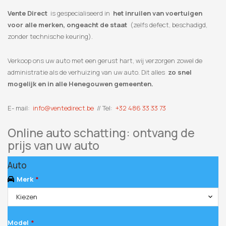
Vente Direct
is gespecialiseerd in
het inruilen van voertuigen
voor alle merken, ongeacht de staat
(zelfs defect, beschadigd,
zonder technische keuring).
Verkoop ons uw auto met een gerust hart, wij verzorgen zowel de
administratie als de verhuizing van uw auto. Dit alles
zo snel
mogelijk en in alle Henegouwen gemeenten.
E- mail:
info@ventedirect.be
// Tel:
+32 486 33 33 73
Online auto schatting: ontvang de
prijs van uw auto
Auto
Merk
*
Kiezen
Model
*