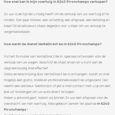
Hoe snel kan ik mijn voertuig in 6240 Pironchamps verkopen?
24 uur is de tijd die u nodig heeft om de verkoop van uw voertuig af te
ronden. Een paar klikken, een schatting, een afspraak, een betaling en
klaar! Onze adviseurs staan ​​dagelijks voor u klaar om uw verkoop te
vergemakkelijken.
Hoe werkt de dienst VenteDirect.be in 6240 Pironchamps?
Vul het formulier van VenteDirect.be in, speciaal ontworpen voor de
verkoop van uw wagen, beschrijf de staat ervan en u kunt aan de
slag! eenvoudig snel effectief.
Zodra de beschrijving door VenteDirect.be is ontvangen, wordt zo snel
mogelijk een gratis, snelle en professionele expertise uitgevoerd. Dan
neemt een adviseur telefonisch of per e-mail contact met u op om een
​​bod uit te brengen om uw auto direct te kopen.
Indien u akkoord gaat, maken wij binnen 24 uur een afspraak voor de
overdracht van het voertuig. Alles gebeurt samen ter plaatse
in 6240
Pironchamps
!