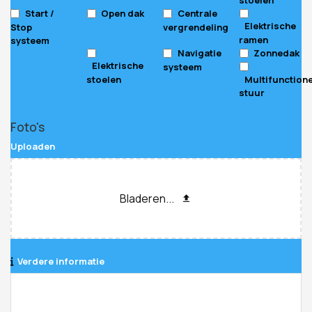
Start /
Open dak
Centrale
Elektrische
Stop
vergrendeling
ramen
systeem
Navigatie
Zonnedak
Elektrische
systeem
stoelen
Multifunction
stuur
Foto's
Uploaden
Bladeren...
Verdere informatie