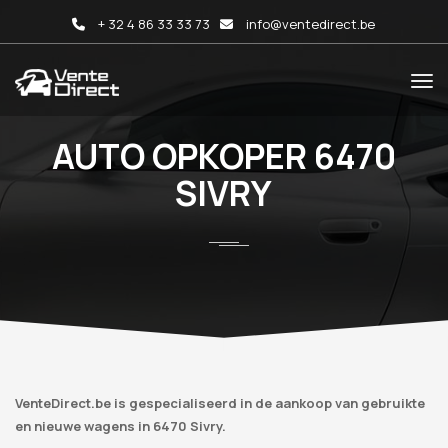
+ 32 4 86 33 33 73
info@ventedirect.be
AUTO OPKOPER 6470
SIVRY
VenteDirect.be is gespecialiseerd in de aankoop van gebruikte
en nieuwe wagens in 6470 Sivry.