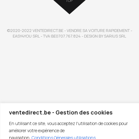
TOP
©2020-2022 VENTEDIRECT.BE - VENDRE SA VOITURE RAPIDEMENT -
EASY4YOU SRL - TVA:BE0707.767.824 - DESIGN BY SARIUS SRL
ventedirect.be - Gestion des cookies
En utilisant ce site, vous acceptez l'utilisation de cookies pour
améliorer votre expérience de
navigation.
Conditions Génerales utilisations