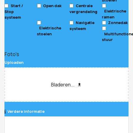
Start /
Open dak
Centrale
Elektrische
Stop
vergrendeling
ramen
systeem
Navigatie
Zonnedak
Elektrische
systeem
stoelen
Multifunction
stuur
Phone
Foto's
Number
*
Uploaden
Bladeren...
Verdere informatie