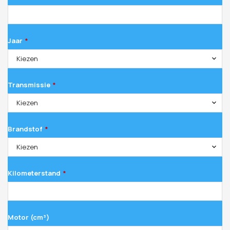
Jaar
*
Kiezen
Transmissie
*
Kiezen
Brandstof
*
Kiezen
Kilometerstand
*
Motor (cm³)