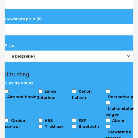
Gewenste prijs (€)
Prijs
Te bespreken
Uitrusting
Kies de opties
Leren
Xenon
Airconditioning
Parkeerhulp
interieur
lichten
Lichtmetalen
velgen
Cruise
ABS
ESP
Alarm
control
Trekhaak
Bluetooth
Verwarmde
stoelen