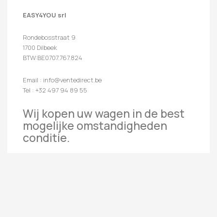
EASY4YOU srl
Rondebosstraat 9
1700 Dilbeek
BTW:BE0707.767.824
Email : info@ventedirect.be
Tel : +32 497 94 89 55
Wij kopen uw wagen in de best
mogelijke omstandigheden
conditie.