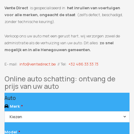
Vente Direct
is gespecialiseerd in
het inruilen van voertuigen
voor alle merken, ongeacht de staat
(zelfs defect, beschadigd,
zonder technische keuring).
Verkoop ons uw auto met een gerust hart, wij verzorgen zowel de
administratie als de verhuizing van uw auto. Dit alles
zo snel
mogelijk en in alle Henegouwen gemeenten.
E- mail:
info@ventedirect.be
// Tel:
+32 486 33 33 73
Online auto schatting: ontvang de
prijs van uw auto
Auto
Merk
*
Kiezen
Model
*