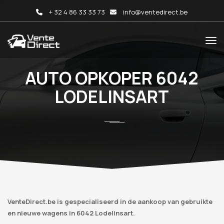
+ 32 4 86 33 33 73
info@ventedirect.be
AUTO OPKOPER 6042
LODELINSART
VenteDirect.be is gespecialiseerd in de aankoop van gebruikte
en nieuwe wagens in 6042 Lodelinsart.