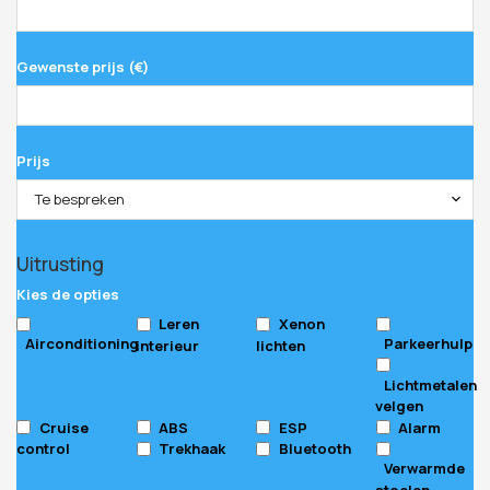
Gewenste prijs (€)
Prijs
Te bespreken
Uitrusting
Kies de opties
Leren
Xenon
Airconditioning
Parkeerhulp
interieur
lichten
Lichtmetalen
velgen
Cruise
ABS
ESP
Alarm
control
Trekhaak
Bluetooth
Verwarmde
stoelen