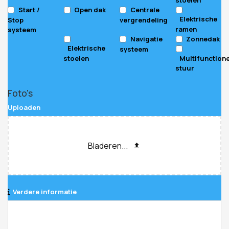
Start /
Open dak
Centrale
Elektrische
Stop
vergrendeling
ramen
systeem
Navigatie
Zonnedak
Elektrische
systeem
stoelen
Multifunction
stuur
Foto's
Uploaden
Bladeren...
Verdere informatie