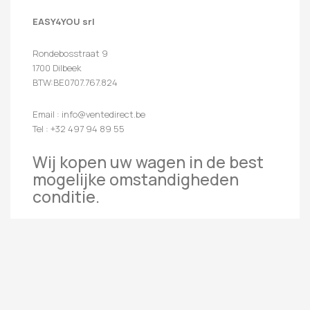
EASY4YOU srl
Rondebosstraat 9
1700 Dilbeek
BTW:BE0707.767.824
Email : info@ventedirect.be
Tel : +32 497 94 89 55
Wij kopen uw wagen in de best
mogelijke omstandigheden
conditie.