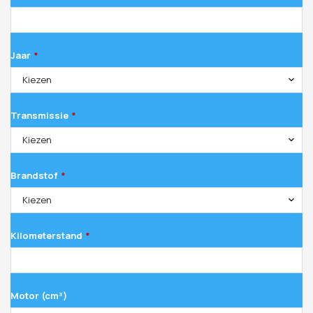
Jaar
*
Kiezen
Transmissie
*
Kiezen
Brandstof
*
Kiezen
Kilometerstand
*
Motor (cm³)