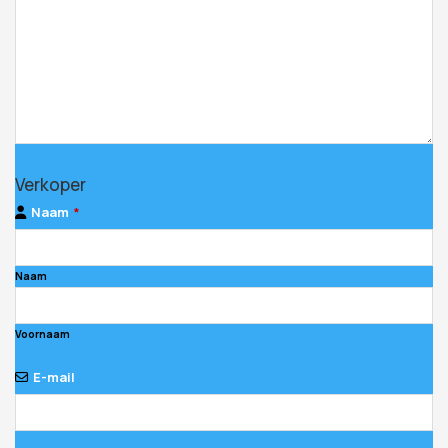
Your
Verkoper
Website
*
Naam
*
Naam
Voornaam
E-mail