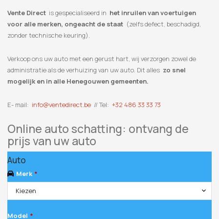
Vente Direct
is gespecialiseerd in
het inruilen van voertuigen
voor alle merken, ongeacht de staat
(zelfs defect, beschadigd,
zonder technische keuring).
Verkoop ons uw auto met een gerust hart, wij verzorgen zowel de
administratie als de verhuizing van uw auto. Dit alles
zo snel
mogelijk en in alle Henegouwen gemeenten.
E- mail:
info@ventedirect.be
// Tel:
+32 486 33 33 73
Online auto schatting: ontvang de
prijs van uw auto
Auto
Merk
*
Kiezen
Model
*