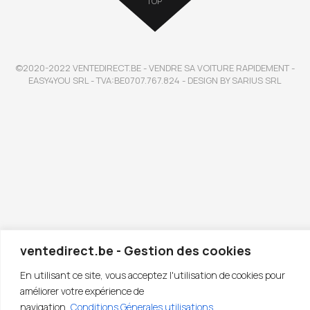
TOP
©2020-2022 VENTEDIRECT.BE - VENDRE SA VOITURE RAPIDEMENT -
EASY4YOU SRL - TVA:BE0707.767.824 - DESIGN BY SARIUS SRL
ventedirect.be - Gestion des cookies
En utilisant ce site, vous acceptez l'utilisation de cookies pour
améliorer votre expérience de
navigation.
Conditions Génerales utilisations