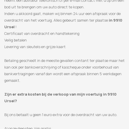
neemt een adviseur telefonisch of per e-mail contact met u op om een
​​bod uit te brengen om uw auto direct te kopen.
Indien u akkoord gaat, maken wij binnen 24 uur een afspraak voor de
overdracht van het voertuig. Alles gebeurt samen ter plaatse
in 9910
Ursel
!
Certificaat van overdracht en handtekening
Veilig betalen
Levering van sleutels en grijze kaart
Betaling geschiedt in de meeste gevallen contant ter plaatse maar het
kan ook per bankoverschrijving of kascheque onder voorbehoud van
bankvertragingen vanaf dan wordt een afspraak binnen 5 werkdagen
gemaakt.
Zijn er extra kosten bij de verkoop van mijn voertuig in 9910
Ursel?
Bij ons betaalt u geen 1 euro extra voor de overdracht van uw auto.
Al onze diensten zijn gratis.