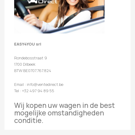
EASY4YOU srl
Rondebosstraat 9
1700 Dilbeek
BTW:BE0707.767.824
Email : info@ventedirect.be
Tel : +32 497 94 89 55
Wij kopen uw wagen in de best
mogelijke omstandigheden
conditie.