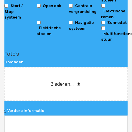
Start /
Open dak
Centrale
Elektrische
Stop
vergrendeling
ramen
systeem
Navigatie
Zonnedak
Elektrische
systeem
stoelen
Multifunction
stuur
Foto's
Uploaden
Bladeren...
Verdere informatie