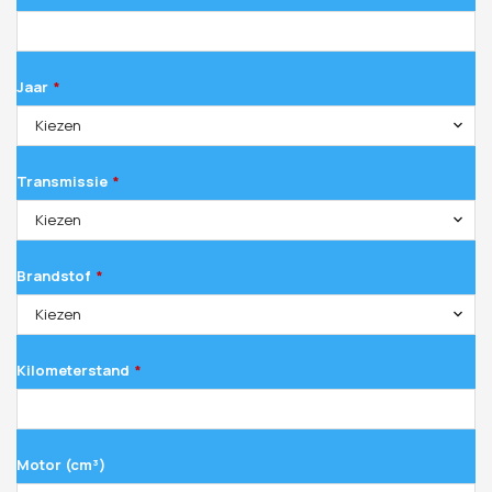
Jaar
*
Kiezen
Transmissie
*
Kiezen
Brandstof
*
Kiezen
Kilometerstand
*
Motor (cm³)