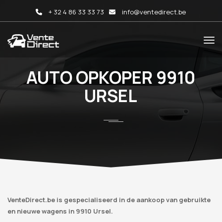
+ 32 4 86 33 33 73
info@ventedirect.be
AUTO OPKOPER 9910
URSEL
VenteDirect.be is gespecialiseerd in de aankoop van gebruikte
en nieuwe wagens in 9910 Ursel.