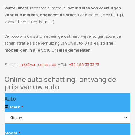
Vente Direct
is gespecialiseerd in
het inruilen van voertuigen
voor alle merken, ongeacht de staat
(zelfs defect, beschadigd,
zonder technische keuring).
Verkoop ons uw auto met een gerust hart, wij verzorgen zowel de
administratie als de verhuizing van uw auto. Dit alles
zo snel
mogelijk en in alle 9910 Urselse gemeenten.
E- mail:
info@ventedirect.be
// Tel:
+32 486 33 33 73
Online auto schatting: ontvang de
prijs van uw auto
Your
Auto
Website
*
Merk
*
Kiezen
Model
*