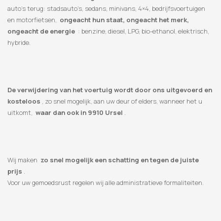
auto’s terug: stadsauto’s, sedans, minivans, 4×4, bedrijfsvoertuigen
en motorfietsen,
ongeacht hun staat, ongeacht het merk,
ongeacht de energie
: benzine, diesel, LPG, bio-ethanol, elektrisch,
hybride.
De verwijdering van het voertuig wordt door ons uitgevoerd en
kosteloos
, zo snel mogelijk, aan uw deur of elders, wanneer het u
uitkomt,
waar dan ook in 9910 Ursel
.
Wij maken
zo snel mogelijk een schatting en tegen de juiste
prijs
.
Voor uw gemoedsrust regelen wij alle administratieve formaliteiten.