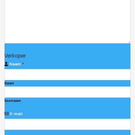
Phone
Verkoper
Number
*
Naam
*
Naam
Voornaam
E-mail