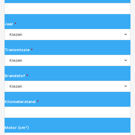
Jaar
*
Kiezen
Transmissie
*
Kiezen
Brandstof
*
Kiezen
Kilometerstand
*
Motor (cm³)