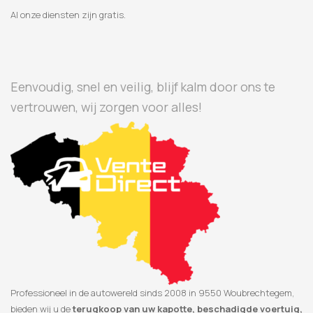
Al onze diensten zijn gratis.
Eenvoudig, snel en veilig, blijf kalm door ons te
vertrouwen, wij zorgen voor alles!
Professioneel in de autowereld sinds 2008 in 9550 Woubrechtegem,
bieden wij u de
terugkoop van uw kapotte, beschadigde voertuig,