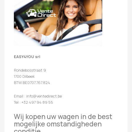
EASY4YOU srl
Rondebosstraat 9
1700 Dilbeek
BTW:BE0707.767.824
Email : info@ventedirect.be
Tel : +32 497 94 89 55
Wij kopen uw wagen in de best
mogelijke omstandigheden
conditie.