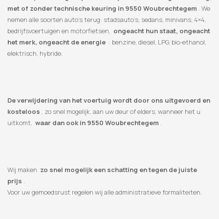
met of zonder technische keuring in 9550 Woubrechtegem
. We
nemen alle soorten auto’s terug: stadsauto’s, sedans, minivans, 4×4,
bedrijfsvoertuigen en motorfietsen,
ongeacht hun staat, ongeacht
het merk, ongeacht de energie
: benzine, diesel, LPG, bio-ethanol,
elektrisch, hybride.
De verwijdering van het voertuig wordt door ons uitgevoerd en
kosteloos
, zo snel mogelijk, aan uw deur of elders, wanneer het u
uitkomt,
waar dan ook in 9550 Woubrechtegem
.
Wij maken
zo snel mogelijk een schatting en tegen de juiste
prijs
.
Voor uw gemoedsrust regelen wij alle administratieve formaliteiten.