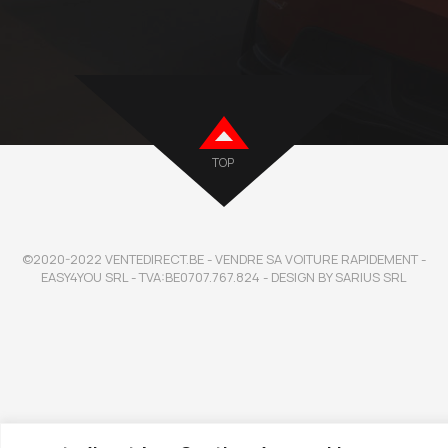
TOP
©2020-2022 VENTEDIRECT.BE - VENDRE SA VOITURE RAPIDEMENT -
EASY4YOU SRL - TVA:BE0707.767.824 - DESIGN BY SARIUS SRL