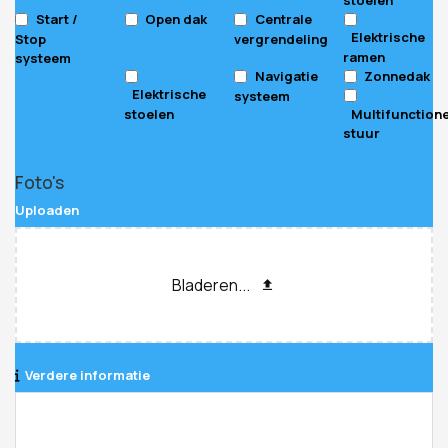
Start /
Open dak
Centrale
Elektrische
Stop
vergrendeling
ramen
systeem
Navigatie
Zonnedak
Elektrische
systeem
stoelen
Multifunction
stuur
Foto's
Uploaden
Bladeren...
Verdere informatie