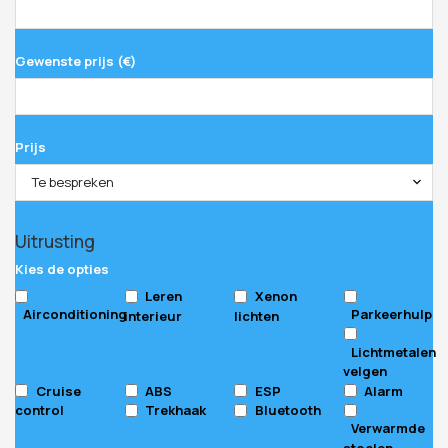
Gewenste prijs (€)
Prijs
Te bespreken
Uitrusting
Kies de opties
Leren
Xenon
Airconditioning
Parkeerhulp
interieur
lichten
Lichtmetalen
velgen
Cruise
ABS
ESP
Alarm
control
Trekhaak
Bluetooth
Verwarmde
stoelen