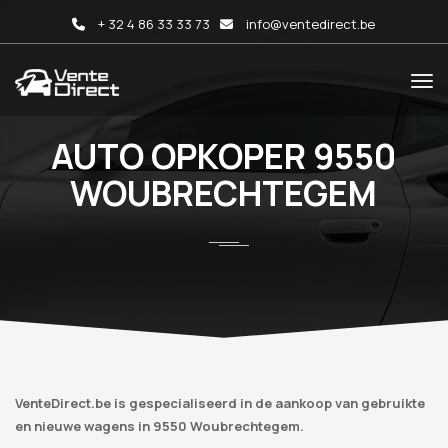
+ 32 4 86 33 33 73
info@ventedirect.be
AUTO OPKOPER 9550
WOUBRECHTEGEM
VenteDirect.be is gespecialiseerd in de aankoop van gebruikte
en nieuwe wagens in 9550 Woubrechtegem.