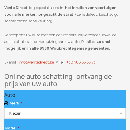
Vente Direct
is gespecialiseerd in
het inruilen van voertuigen
voor alle merken, ongeacht de staat
(zelfs defect, beschadigd,
zonder technische keuring).
Verkoop ons uw auto met een gerust hart, wij verzorgen zowel de
administratie als de verhuizing van uw auto. Dit alles
zo snel
mogelijk en in alle 9550 Woubrechtegemse gemeenten.
E- mail:
info@ventedirect.be
// Tel:
+32 486 33 33 73
Online auto schatting: ontvang de
prijs van uw auto
Auto
Merk
*
Kiezen
Model
*