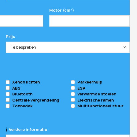
Motor (cm³)
Prijs
Te bespreken
Xenon lichten
Parkeerhulp
ABS
ESP
Bluetooth
Verwarmde stoelen
Centrale vergrendeling
Elektrische ramen
Zonnedak
Multifunctioneel stuur
Verdere informatie