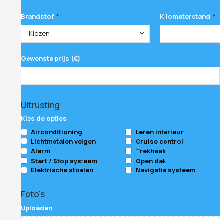
Brandstof
Kilometerstand
*
*
Kiezen
Gewenste prijs (€)
Uitrusting
Kies de opties
Airconditioning
Leren interieur
Lichtmetalen velgen
Cruise control
Alarm
Trekhaak
Start / Stop systeem
Open dak
Elektrische stoelen
Navigatie systeem
Foto's
Uploaden