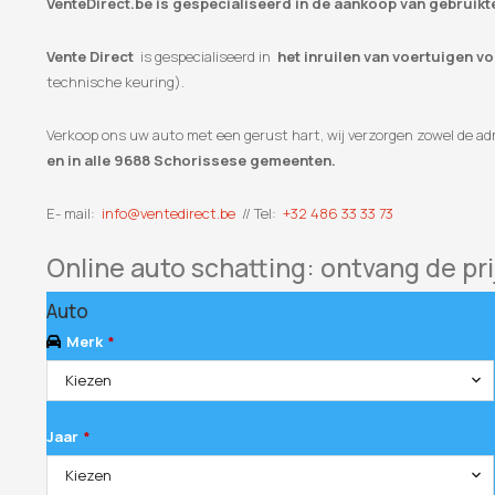
VenteDirect.be is gespecialiseerd in de aankoop van gebruik
Vente Direct
is gespecialiseerd in
het inruilen van voertuigen v
technische keuring).
Verkoop ons uw auto met een gerust hart, wij verzorgen zowel de adm
en in alle 9688 Schorissese gemeenten.
E- mail:
info@ventedirect.be
// Tel:
+32 486 33 33 73
Online auto schatting: ontvang de pri
Auto
Merk
*
Kiezen
Jaar
*
Kiezen