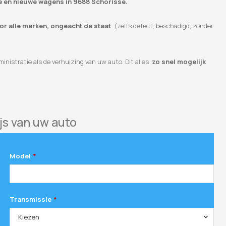
te en nieuwe wagens in 9688 Schorisse.
oor alle merken, ongeacht de staat
(zelfs defect, beschadigd, zonder
inistratie als de verhuizing van uw auto. Dit alles
zo snel mogelijk
js van uw auto
Model
*
Transmissie
*
Kiezen