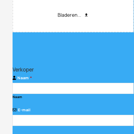
Bladeren...
Email
*
Verkoper
Naam
*
Naam
E-mail