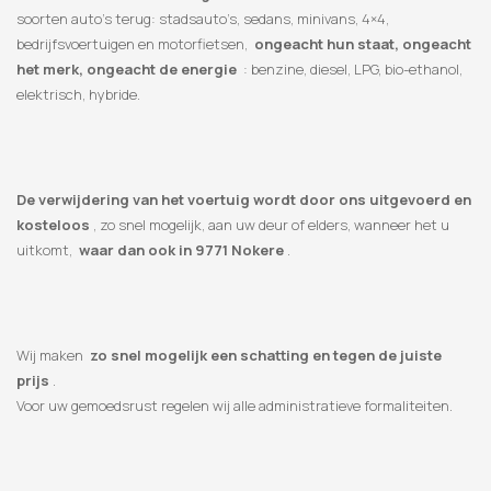
soorten auto’s terug: stadsauto’s, sedans, minivans, 4×4,
bedrijfsvoertuigen en motorfietsen,
ongeacht hun staat, ongeacht
het merk, ongeacht de energie
: benzine, diesel, LPG, bio-ethanol,
elektrisch, hybride.
De verwijdering van het voertuig wordt door ons uitgevoerd en
kosteloos
, zo snel mogelijk, aan uw deur of elders, wanneer het u
uitkomt,
waar dan ook in 9771 Nokere
.
Wij maken
zo snel mogelijk een schatting en tegen de juiste
prijs
.
Voor uw gemoedsrust regelen wij alle administratieve formaliteiten.