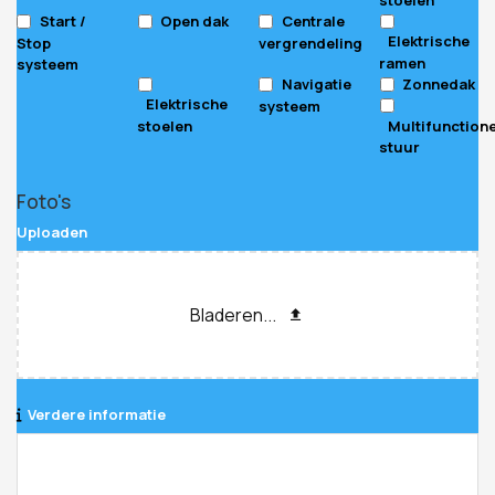
Start /
Open dak
Centrale
Elektrische
Stop
vergrendeling
ramen
systeem
Navigatie
Zonnedak
Elektrische
systeem
stoelen
Multifunction
stuur
Foto's
Uploaden
Bladeren...
Verdere informatie