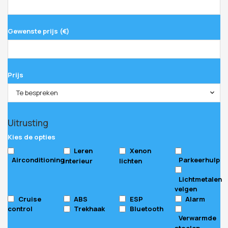
Gewenste prijs (€)
Prijs
Te bespreken
Uitrusting
Kies de opties
Leren
Xenon
Airconditioning
Parkeerhulp
interieur
lichten
Lichtmetalen
velgen
Cruise
ABS
ESP
Alarm
control
Trekhaak
Bluetooth
Verwarmde
stoelen