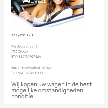
EASY4YOU srl
Rondebosstraat 9
1700 Dilbeek
BTW:BE0707.767.824
Email : info@ventedirect.be
Tel : +32 497 94 89 55
Wij kopen uw wagen in de best
mogelijke omstandigheden
conditie.