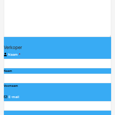
Company
Verkoper
Name
*
Naam
*
Naam
Voornaam
E-mail