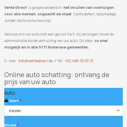
Vente Direct
is gespecialiseerd in
het inruilen van voertuigen
voor alle merken, ongeacht de staat
(zelfs defect, beschadigd,
zonder technische keuring).
Verkoop ons uw auto met een gerust hart, wij verzorgen zowel de
administratie als de verhuizing van uw auto. Dit alles
zo snel
mogelijk en in alle 9771 Nokerese gemeenten.
E- mail:
info@ventedirect.be
// Tel:
+32 486 33 33 73
Online auto schatting: ontvang de
prijs van uw auto
Auto
Merk
*
Kiezen
Model
*