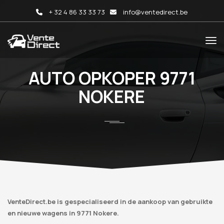
+ 32 4 86 33 33 73
info@ventedirect.be
AUTO OPKOPER 9771
NOKERE
VenteDirect.be is gespecialiseerd in de aankoop van gebruikte
en nieuwe wagens in 9771 Nokere.