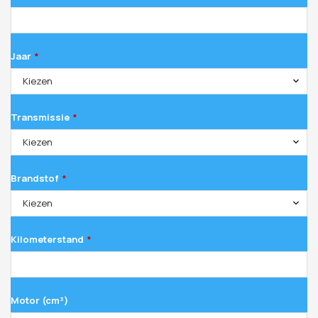
Jaar
*
Kiezen
Transmissie
*
Kiezen
Brandstof
*
Kiezen
Kilometerstand
*
Motor (cm³)