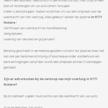
neemt een adviseur telefonisch of per e-mail contact met u op om een
​​bod uit te brengen om uw auto direct te kopen.
Indien u akkoord gaat, maken wij binnen 24 uur een afspraak voor de
overdracht van het voertuig. Alles gebeurt samen ter plaatse
in 9771
Nokere
!
Certificaat van overdracht en handtekening
Veilig betalen
Levering van sleutels en grijze kaart
Betaling geschiedt in de meeste gevallen contant ter plaatse maar het
kan ook per bankoverschrijving of kascheque onder voorbehoud van
bankvertragingen vanaf dan wordt een afspraak binnen 5 werkdagen
gemaakt.
Zijn er extra kosten bij de verkoop van mijn voertuig in 9771
Nokere?
Bij ons betaalt u geen 1 euro extra voor de overdracht van uw auto.
Al onze diensten zijn gratis.