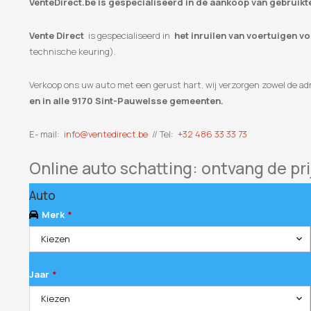
VenteDirect.be is gespecialiseerd in de aankoop van gebruik
Vente Direct
is gespecialiseerd in
het inruilen van voertuigen v
technische keuring).
Verkoop ons uw auto met een gerust hart, wij verzorgen zowel de adm
en in alle 9170 Sint-Pauwelsse gemeenten.
E- mail:
info@ventedirect.be
// Tel:
+32 486 33 33 73
Online auto schatting: ontvang de pri
Auto
Merk
*
Kiezen
Jaar
*
Kiezen