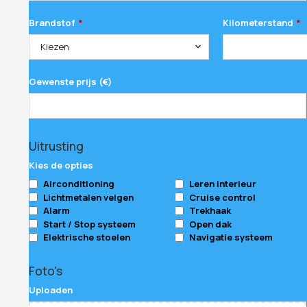
Brandstof
Kilometerstand
*
*
Kiezen
Gewenste prijs (€)
Uitrusting
Kies de opties
Airconditioning
Leren interieur
Lichtmetalen velgen
Cruise control
Alarm
Trekhaak
Start / Stop systeem
Open dak
Elektrische stoelen
Navigatie systeem
Contact
Foto's
Email
*
Uploaden