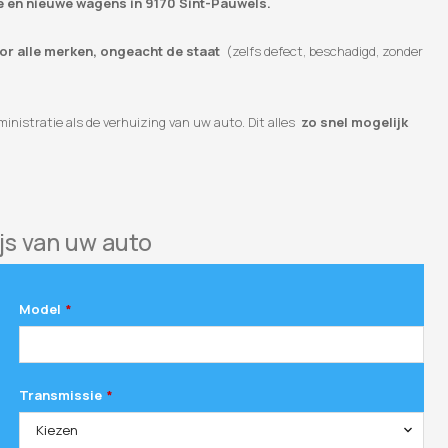
te en nieuwe wagens in 9170 Sint-Pauwels.
oor alle merken, ongeacht de staat
(zelfs defect, beschadigd, zonder
inistratie als de verhuizing van uw auto. Dit alles
zo snel mogelijk
js van uw auto
Model
*
Transmissie
*
Kiezen