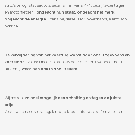
auto’s terug: stadsauto’s, sedans, minivans, 4×4, bedrijfsvoertuigen
en motorfietsen,
ongeacht hun staat, ongeacht het merk,
ongeacht de energie
: benzine, diesel, LPG, bio-ethanol, elektrisch,
hybride.
De verwijdering van het voertuig wordt door ons uitgevoerd en
kosteloos
, zo snel mogelijk, aan uw deur of elders, wanneer het u
uitkomt,
waar dan ook in 9881 Bellem
.
Wij maken
zo snel mogelijk een schatting en tegen de juiste
prijs
.
Voor uw gemoedsrust regelen wij alle administratieve formaliteiten.