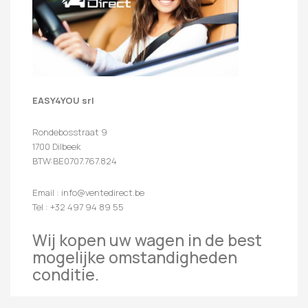
EASY4YOU srl
Rondebosstraat 9
1700 Dilbeek
BTW:BE0707.767.824
Email : info@ventedirect.be
Tel : +32 497 94 89 55
Wij kopen uw wagen in de best
mogelijke omstandigheden
conditie.