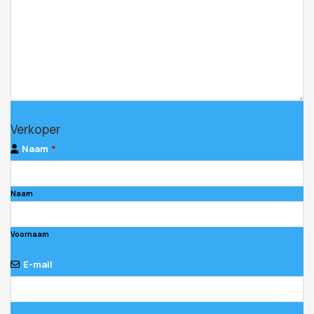
Contact
Verkoper
Email
*
Naam
*
Naam
Voornaam
E-mail