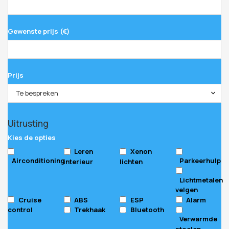
Gewenste prijs (€)
Prijs
Te bespreken
Uitrusting
Kies de opties
Leren
Xenon
Airconditioning
Parkeerhulp
interieur
lichten
Lichtmetalen
velgen
Cruise
ABS
ESP
Alarm
control
Trekhaak
Bluetooth
Verwarmde
stoelen