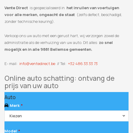
Vente Direct
is gespecialiseerd in
het inruilen van voertuigen
voor alle merken, ongeacht de staat
(zelfs defect, beschadigd,
zonder technische keuring).
Verkoop ons uw auto met een gerust hart, wij verzorgen zowel de
administratie als de verhuizing van uw auto. Dit alles
zo snel
mogelijk en in alle 9881 Bellemse gemeenten.
E- mail:
info@ventedirect.be
// Tel:
+32 486 33 33 73
Online auto schatting: ontvang de
prijs van uw auto
Auto
Merk
*
Kiezen
Model
*