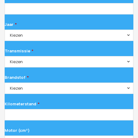
Jaar
*
Kiezen
Transmissie
*
Kiezen
Brandstof
*
Kiezen
Kilometerstand
*
Motor (cm³)