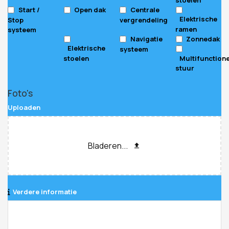
Start /
Open dak
Centrale
Elektrische
Stop
vergrendeling
ramen
systeem
Navigatie
Zonnedak
Elektrische
systeem
stoelen
Multifunction
stuur
Foto's
Uploaden
Bladeren...
Verdere informatie