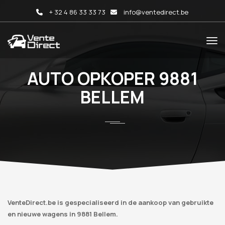
+ 32 4 86 33 33 73
info@ventedirect.be
AUTO OPKOPER 9881
BELLEM
VenteDirect.be is gespecialiseerd in de aankoop van gebruikte
en nieuwe wagens in 9881 Bellem.