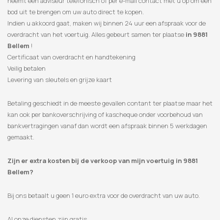
neemt een adviseur telefonisch of per e-mail contact met u op om een
​​bod uit te brengen om uw auto direct te kopen.
Indien u akkoord gaat, maken wij binnen 24 uur een afspraak voor de
overdracht van het voertuig. Alles gebeurt samen ter plaatse
in 9881
Bellem
!
Certificaat van overdracht en handtekening
Veilig betalen
Levering van sleutels en grijze kaart
Betaling geschiedt in de meeste gevallen contant ter plaatse maar het
kan ook per bankoverschrijving of kascheque onder voorbehoud van
bankvertragingen vanaf dan wordt een afspraak binnen 5 werkdagen
gemaakt.
Zijn er extra kosten bij de verkoop van mijn voertuig in 9881
Bellem?
Bij ons betaalt u geen 1 euro extra voor de overdracht van uw auto.
Al onze diensten zijn gratis.