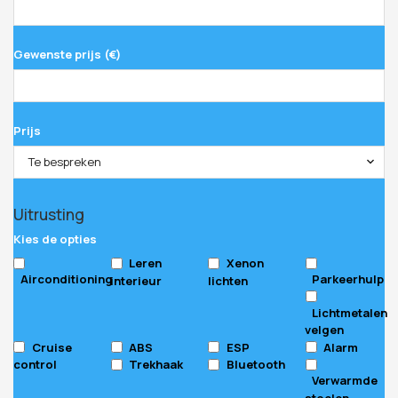
Gewenste prijs (€)
Prijs
Te bespreken
Uitrusting
Kies de opties
Leren
Xenon
Airconditioning
Parkeerhulp
interieur
lichten
Lichtmetalen
velgen
Cruise
ABS
ESP
Alarm
control
Trekhaak
Bluetooth
Verwarmde
stoelen