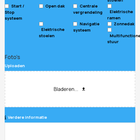
Start /
Open dak
Centrale
Elektrische
Stop
vergrendeling
ramen
systeem
Navigatie
Zonnedak
Elektrische
systeem
stoelen
Multifunction
stuur
Company
Foto's
Name
*
Uploaden
Bladeren...
Verdere informatie