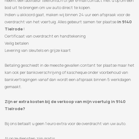
neemt een adviseur telefonisch of per e-mail contact met u op om een
​​bod uit te brengen om uw auto direct te kopen.
Indien u akkoord gaat, maken wij binnen 24 uur een afspraak voor de
overdracht van het voertuig. Alles gebeurt samen ter plaatse
in 9140
Tielrode
!
Certificaat van overdracht en handtekening
Veilig betalen
Levering van sleutels en grijze kaart
Betaling geschiedt in de meeste gevallen contant ter plaatse maar het
kan ook per bankoverschrijving of kascheque onder voorbehoud van
bankvertragingen vanaf dan wordt een afspraak binnen 5 werkdagen
gemaakt.
Zijn er extra kosten bij de verkoop van mijn voertuig in 9140
Tielrode?
Bij ons betaalt u geen 1 euro extra voor de overdracht van uw auto.
Al onze diensten zijn gratis.