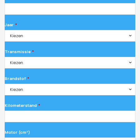
Jaar
*
Kiezen
Transmissie
*
Kiezen
Brandstof
*
Kiezen
Kilometerstand
*
Motor (cm³)