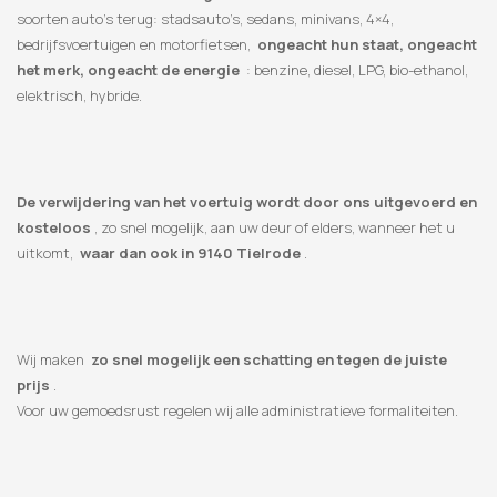
soorten auto’s terug: stadsauto’s, sedans, minivans, 4×4,
bedrijfsvoertuigen en motorfietsen,
ongeacht hun staat, ongeacht
het merk, ongeacht de energie
: benzine, diesel, LPG, bio-ethanol,
elektrisch, hybride.
De verwijdering van het voertuig wordt door ons uitgevoerd en
kosteloos
, zo snel mogelijk, aan uw deur of elders, wanneer het u
uitkomt,
waar dan ook in 9140 Tielrode
.
Wij maken
zo snel mogelijk een schatting en tegen de juiste
prijs
.
Voor uw gemoedsrust regelen wij alle administratieve formaliteiten.