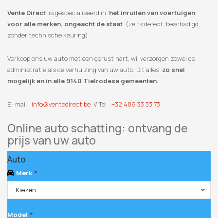
Vente Direct
is gespecialiseerd in
het inruilen van voertuigen
voor alle merken, ongeacht de staat
(zelfs defect, beschadigd,
zonder technische keuring).
Verkoop ons uw auto met een gerust hart, wij verzorgen zowel de
administratie als de verhuizing van uw auto. Dit alles
zo snel
mogelijk en in alle 9140 Tielrodese gemeenten.
E- mail:
info@ventedirect.be
// Tel:
+32 486 33 33 73
Online auto schatting: ontvang de
prijs van uw auto
Auto
Merk
*
Kiezen
Model
*