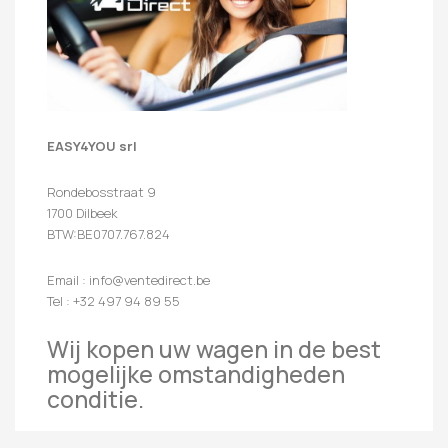
EASY4YOU srl
Rondebosstraat 9
1700 Dilbeek
BTW:BE0707.767.824
Email : info@ventedirect.be
Tel : +32 497 94 89 55
Wij kopen uw wagen in de best
mogelijke omstandigheden
conditie.