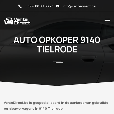
+ 32 4 86 33 33 73
info@ventedirect.be
AUTO OPKOPER 9140
TIELRODE
VenteDirect.be is gespecialiseerd in de aankoop van gebruikte
en nieuwe wagens in 9140 Tielrode.