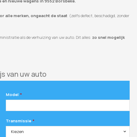
te en nieuwe wagens in 9552 Borsbeke.
oor alle merken, ongeacht de staat
(zelfs defect, beschadigd, zonder
inistratie als de verhuizing van uw auto. Dit alles
zo snel mogelijk
js van uw auto
Model
*
Transmissie
*
Kiezen