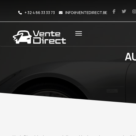
+ 32 4 86 33 33 73
INFO@VENTEDIRECT.BE
A