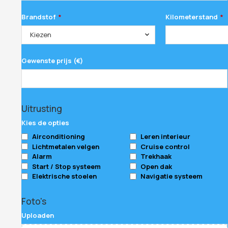
Brandstof
Kilometerstand
*
*
Kiezen
Gewenste prijs (€)
Uitrusting
Kies de opties
Airconditioning
Leren interieur
Lichtmetalen velgen
Cruise control
Alarm
Trekhaak
Start / Stop systeem
Open dak
Elektrische stoelen
Navigatie systeem
Foto's
Uploaden