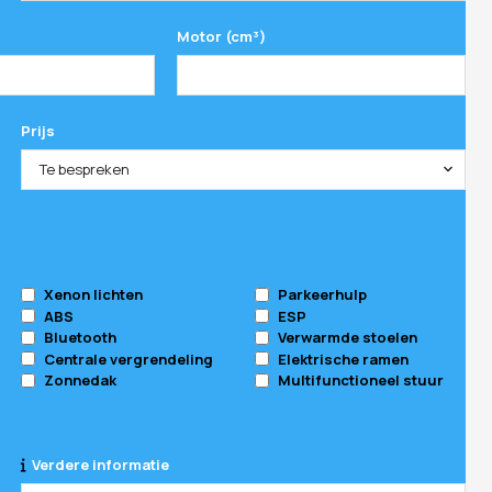
Motor (cm³)
Prijs
Te bespreken
Xenon lichten
Parkeerhulp
ABS
ESP
Bluetooth
Verwarmde stoelen
Centrale vergrendeling
Elektrische ramen
Zonnedak
Multifunctioneel stuur
Verdere informatie