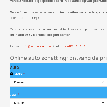
VenteDirect.be is gespecialiseerd in de aankoop van gebruik
Vente Direct
is gespecialiseerd in
het inruilen van voertuigen v
technische keuring).
Verkoop ons uw auto met een gerust hart, wij verzorgen zowel de adm
en in alle 9552 Borsbekese gemeenten.
E- mail:
info@ventedirect.be
// Tel:
+32 486 33 33 73
Online auto schatting: ontvang de pri
Auto
Merk
*
Kiezen
Jaar
*
Kiezen