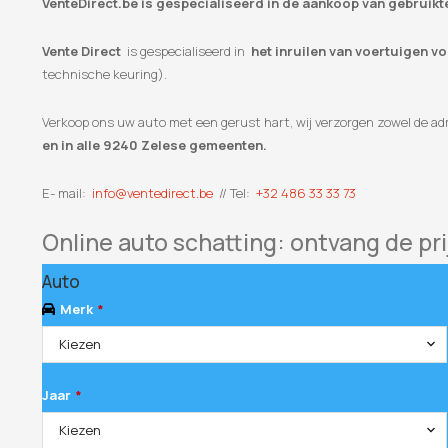
VenteDirect.be is gespecialiseerd in de aankoop van gebruikt
Vente Direct
is gespecialiseerd in
het inruilen van voertuigen v
technische keuring).
Verkoop ons uw auto met een gerust hart, wij verzorgen zowel de adm
en in alle 9240 Zelese gemeenten.
E- mail:
info@ventedirect.be
// Tel:
+32 486 33 33 73
Online auto schatting: ontvang de pri
Auto
Merk
*
Kiezen
Jaar
*
Kiezen