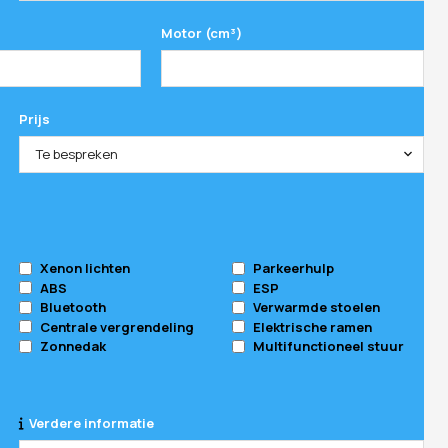
Motor (cm³)
Prijs
Te bespreken
Xenon lichten
Parkeerhulp
ABS
ESP
Bluetooth
Verwarmde stoelen
Centrale vergrendeling
Elektrische ramen
Zonnedak
Multifunctioneel stuur
Verdere informatie