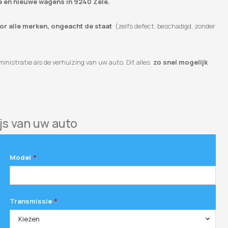
e en nieuwe wagens in 9240 Zele.
oor alle merken, ongeacht de staat
(zelfs defect, beschadigd, zonder
inistratie als de verhuizing van uw auto. Dit alles
zo snel mogelijk
js van uw auto
Model
*
Transmissie
*
Kiezen