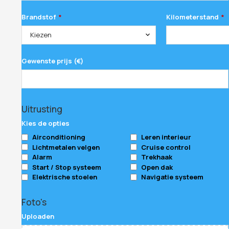
Brandstof
Kilometerstand
*
*
Kiezen
Gewenste prijs (€)
Uitrusting
Kies de opties
Airconditioning
Leren interieur
Lichtmetalen velgen
Cruise control
Alarm
Trekhaak
Start / Stop systeem
Open dak
Elektrische stoelen
Navigatie systeem
Foto's
Uploaden