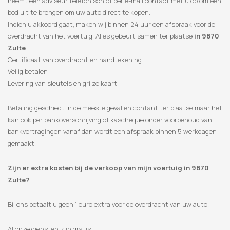
neemt een adviseur telefonisch of per e-mail contact met u op om een
​​bod uit te brengen om uw auto direct te kopen.
Indien u akkoord gaat, maken wij binnen 24 uur een afspraak voor de
overdracht van het voertuig. Alles gebeurt samen ter plaatse
in 9870
Zulte
!
Certificaat van overdracht en handtekening
Veilig betalen
Levering van sleutels en grijze kaart
Betaling geschiedt in de meeste gevallen contant ter plaatse maar het
kan ook per bankoverschrijving of kascheque onder voorbehoud van
bankvertragingen vanaf dan wordt een afspraak binnen 5 werkdagen
gemaakt.
Zijn er extra kosten bij de verkoop van mijn voertuig in 9870
Zulte?
Bij ons betaalt u geen 1 euro extra voor de overdracht van uw auto.
Al onze diensten zijn gratis.