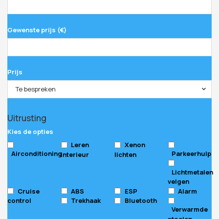
Gewenste prijs (€)
Prijs
Te bespreken
Uitrusting
Kies de opties
Leren
Xenon
Airconditioning
Parkeerhulp
interieur
lichten
Lichtmetalen
velgen
Cruise
ABS
ESP
Alarm
control
Trekhaak
Bluetooth
Verwarmde
stoelen