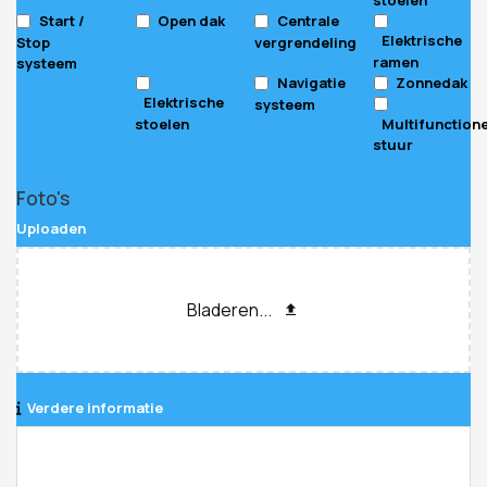
Start /
Open dak
Centrale
Elektrische
Stop
vergrendeling
ramen
systeem
Navigatie
Zonnedak
Elektrische
systeem
stoelen
Multifunction
stuur
Foto's
Uploaden
Bladeren...
Verdere informatie