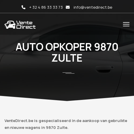
+ 32 4 86 33 33 73
info@ventedirect.be
AUTO OPKOPER 9870
ZULTE
VenteDirect.be is gespecialiseerd in de aankoop van gebruikte
en nieuwe wagens in 9870 Zulte.