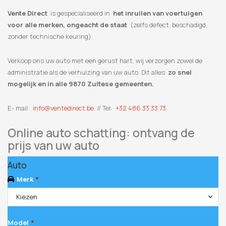
Vente Direct
is gespecialiseerd in
het inruilen van voertuigen
voor alle merken, ongeacht de staat
(zelfs defect, beschadigd,
zonder technische keuring).
Verkoop ons uw auto met een gerust hart, wij verzorgen zowel de
administratie als de verhuizing van uw auto. Dit alles
zo snel
mogelijk en in alle 9870 Zultese gemeenten.
E- mail:
info@ventedirect.be
// Tel:
+32 486 33 33 73
Online auto schatting: ontvang de
prijs van uw auto
Auto
Merk
*
Kiezen
Model
*