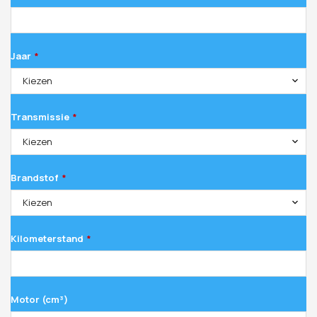
Jaar
*
Kiezen
Transmissie
*
Kiezen
Brandstof
*
Kiezen
Kilometerstand
*
Motor (cm³)