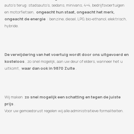
auto’s terug: stadsauto’s, sedans, minivans, 4×4, bedrijfsvoertuigen
en motorfietsen,
ongeacht hun staat, ongeacht het merk,
ongeacht de energie
: benzine, diesel, LPG, bio-ethanol, elektrisch,
hybride.
De verwijdering van het voertuig wordt door ons uitgevoerd en
kosteloos
, zo snel mogelijk, aan uw deur of elders, wanneer het u
uitkomt,
waar dan ook in 9870 Zulte
.
Wij maken
zo snel mogelijk een schatting en tegen de juiste
prijs
.
Voor uw gemoedsrust regelen wij alle administratieve formaliteiten.