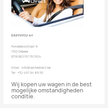
EASY4YOU srl
Rondebosstraat 9
1700 Dilbeek
BTW:BE0707.767.824
Email : info@ventedirect.be
Tel : +32 497 94 89 55
Wij kopen uw wagen in de best
mogelijke omstandigheden
conditie.