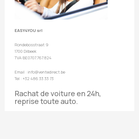
EASY4YOU srl
Rondebosstraat 9
1700 Dilbeek
TVA:BE0707.767.824
Email : info@ventedirect.be
Tel : +32 486 33 33 73
Rachat de voiture en 24h,
reprise toute auto.