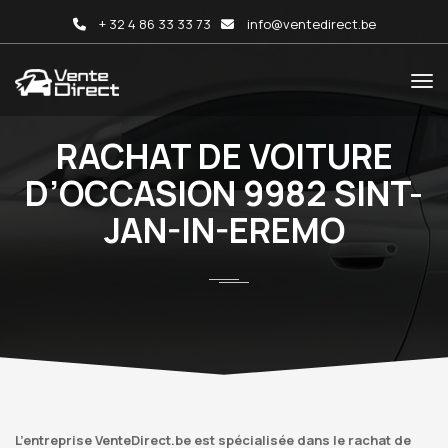
+ 32 4 86 33 33 73
info@ventedirect.be
RACHAT DE VOITURE
D’OCCASION 9982 SINT-
JAN-IN-EREMO
L’entreprise VenteDirect.be est spécialisée dans le rachat de