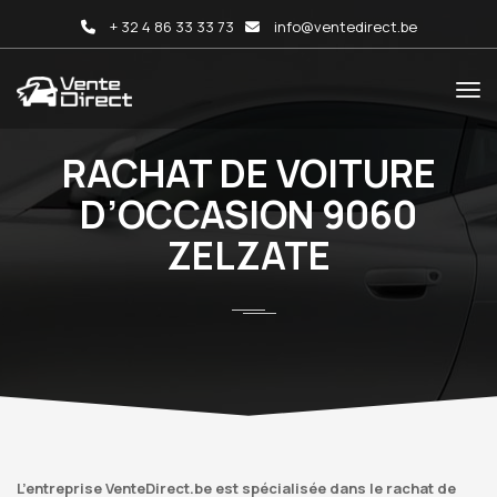
+ 32 4 86 33 33 73
info@ventedirect.be
RACHAT DE VOITURE
D’OCCASION 9060
ZELZATE
L’entreprise VenteDirect.be est spécialisée dans le rachat de