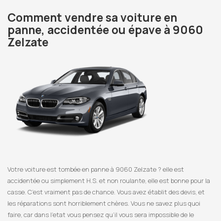
Comment vendre sa voiture en
panne, accidentée ou épave à 9060
Zelzate
Votre voiture est tombée en panne à 9060 Zelzate ? elle est
accidentée ou simplement H.S. et non roulante, elle est bonne pour la
casse. C’est vraiment pas de chance. Vous avez établit des devis, et
les réparations sont horriblement chères. Vous ne savez plus quoi
faire, car dans l’etat vous pensez qu’il vous sera impossible de le