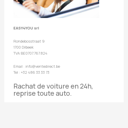
EASY4YOU srl
Rondebosstraat 9
1700 Dilbeek
TVA:BE0707.767.824
Email : info@ventedirect.be
Tel : +32 486 33 33 73
Rachat de voiture en 24h,
reprise toute auto.