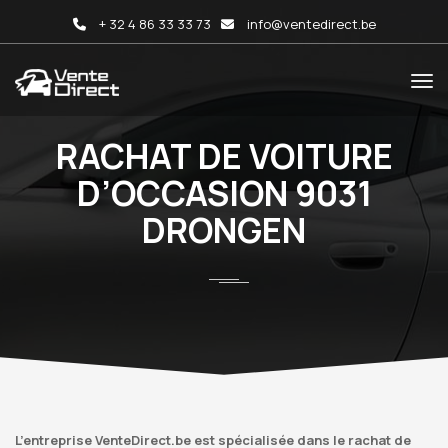
+ 32 4 86 33 33 73
info@ventedirect.be
RACHAT DE VOITURE
D’OCCASION 9031
DRONGEN
L’entreprise VenteDirect.be est spécialisée dans le rachat de