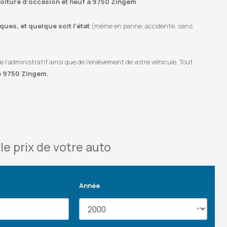
 voiture d’occasion et neuf à 9750 Zingem
ues, et quelque soit l’état
(même en panne, accidenté, sans
’administratif ainsi que de l’enlèvement de votre véhicule. Tout
e 9750 Zingem.
le prix de votre auto
Année