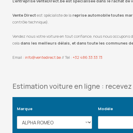
L’entreprise VenteDirect.be est spécialisée dans le rachat de
Vente Direct
est spécialiste de la
reprise automobile toutes marq
contrôle technique).
Vendez nous votre voiture en tout confiance, nous nous occupons de l
cela
dans les meilleurs délais, et dans toute les communes d
Email :
info@ventedirect.be
// Tel :
+32 486 33 33 73
Estimation voiture en ligne : recevez 
Marque
Modèle