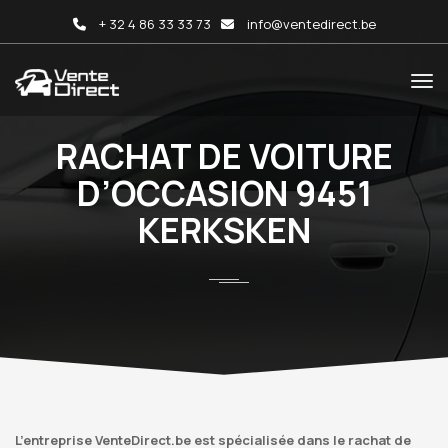
+ 32 4 86 33 33 73
info@ventedirect.be
RACHAT DE VOITURE
D’OCCASION 9451
KERKSKEN
L’entreprise VenteDirect.be est spécialisée dans le rachat de