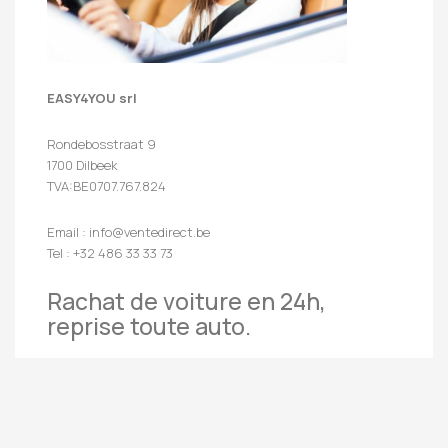
EASY4YOU srl
Rondebosstraat 9
1700 Dilbeek
TVA:BE0707.767.824
Email : info@ventedirect.be
Tel : +32 486 33 33 73
Rachat de voiture en 24h,
reprise toute auto.