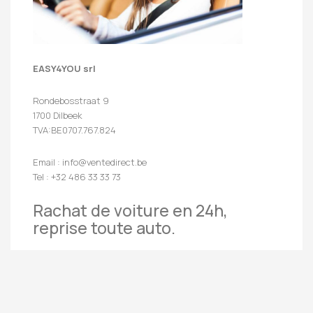
EASY4YOU srl
Rondebosstraat 9
1700 Dilbeek
TVA:BE0707.767.824
Email : info@ventedirect.be
Tel : +32 486 33 33 73
Rachat de voiture en 24h,
reprise toute auto.