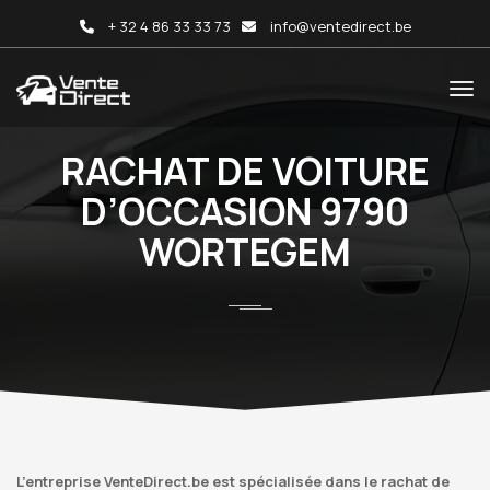
+ 32 4 86 33 33 73
info@ventedirect.be
RACHAT DE VOITURE
D’OCCASION 9790
WORTEGEM
L’entreprise VenteDirect.be est spécialisée dans le rachat de