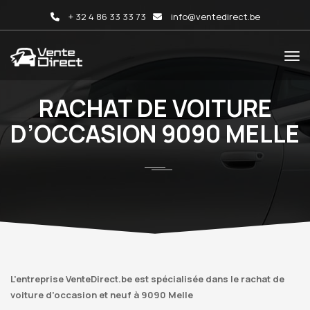
+ 32 4 86 33 33 73
info@ventedirect.be
RACHAT DE VOITURE
D’OCCASION 9090 MELLE
L’entreprise VenteDirect.be est spécialisée dans le rachat de
voiture d’occasion et neuf à 9090 Melle