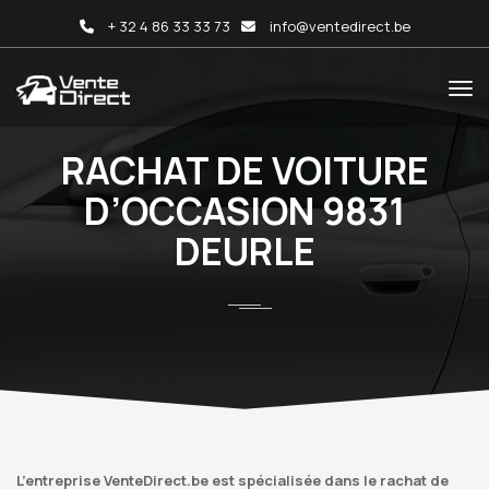
+ 32 4 86 33 33 73
info@ventedirect.be
RACHAT DE VOITURE
D’OCCASION 9831
DEURLE
L’entreprise VenteDirect.be est spécialisée dans le rachat de