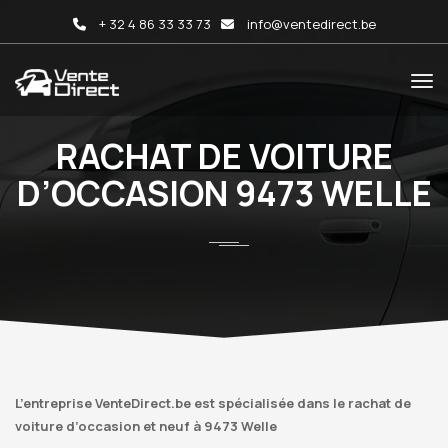
+ 32 4 86 33 33 73
info@ventedirect.be
RACHAT DE VOITURE
D’OCCASION 9473 WELLE
L’entreprise VenteDirect.be est spécialisée dans le rachat de
voiture d’occasion et neuf à 9473 Welle