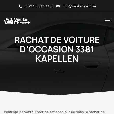
+ 32 4 86 33 33 73
info@ventedirect.be
RACHAT DE VOITURE
D’OCCASION 3381
KAPELLEN
L’entreprise VenteDirect.be est spécialisée dans le rachat de