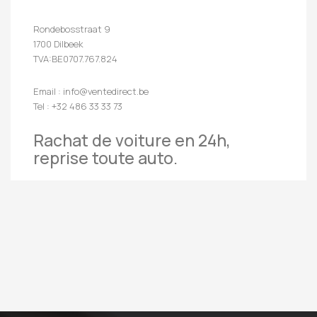
Rondebosstraat 9
1700 Dilbeek
TVA:BE0707.767.824
Email : info@ventedirect.be
Tel : +32 486 33 33 73
Rachat de voiture en 24h,
reprise toute auto.