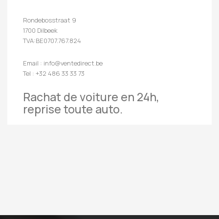
Rondebosstraat 9
1700 Dilbeek
TVA:BE0707.767.824
Email : info@ventedirect.be
Tel : +32 486 33 33 73
Rachat de voiture en 24h,
reprise toute auto.