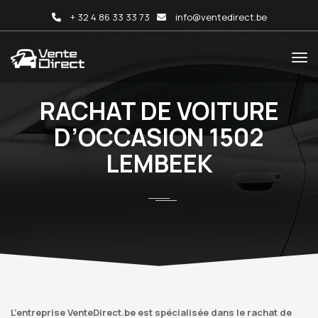
+ 32 4 86 33 33 73
info@ventedirect.be
RACHAT DE VOITURE
D’OCCASION 1502
LEMBEEK
L’entreprise VenteDirect.be est spécialisée dans le rachat de