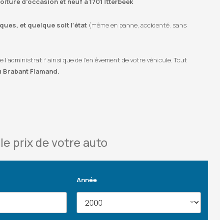
voiture d’occasion et neuf à 1701 Itterbeek
ues, et quelque soit l’état
(même en panne, accidenté, sans
’administratif ainsi que de l’enlèvement de votre véhicule. Tout
u Brabant Flamand.
le prix de votre auto
Année