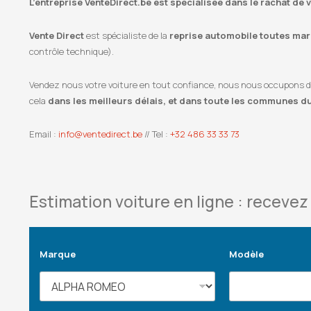
L’entreprise VenteDirect.be est spécialisée dans le rachat de v
Vente Direct
est spécialiste de la
reprise automobile toutes marq
contrôle technique).
Vendez nous votre voiture en tout confiance, nous nous occupons de l
cela
dans les meilleurs délais, et dans toute les communes d
Email :
info@ventedirect.be
// Tel :
+32 486 33 33 73
Estimation voiture en ligne : recevez 
Marque
Modèle