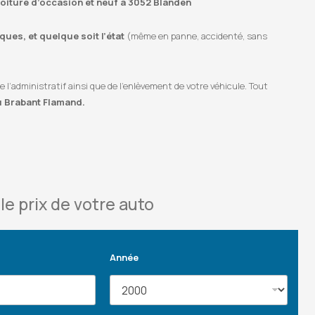
 voiture d’occasion et neuf à 3052 Blanden
ues, et quelque soit l’état
(même en panne, accidenté, sans
’administratif ainsi que de l’enlèvement de votre véhicule. Tout
u Brabant Flamand.
le prix de votre auto
Année