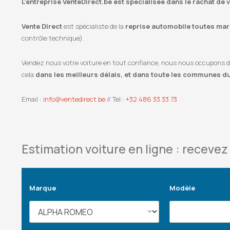
L’entreprise VenteDirect.be est spécialisée dans le rachat de
Vente Direct
est spécialiste de la
reprise automobile toutes marq
contrôle technique).
Vendez nous votre voiture en tout confiance, nous nous occupons de l
cela
dans les meilleurs délais, et dans toute les communes d
Email :
info@ventedirect.be
// Tel :
+32 486 33 33 73
Estimation voiture en ligne : recevez 
Marque
Modèle